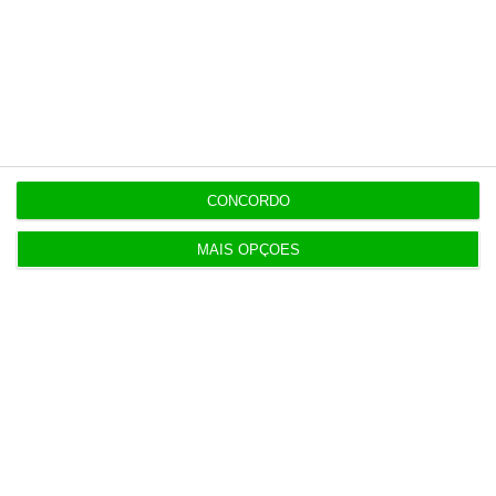
Assine já
Veja todos os planos
CONCORDO
MAIS OPÇÕES
Últimas
8:27
Conflito de interesses no SUCH anula negócios de
milhões
8:11
Hoje nas notícias: discriminação salarial, ferrovia