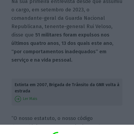
Na sua primeira entrevista desde que assumiu
o cargo, em setembro de 2023, o
comandante-geral da Guarda Nacional
Republicana, tenente-general Rui Veloso,
disse que
51 militares foram expulsos nos
últimos quatro anos, 13 dos quais este ano,
“por comportamentos inadequados” em
serviço e na vida pessoal.
Extinta em 2007, Brigada de Trânsito da GNR volta à
estrada
Ler Mais
“O nosso estatuto, o nosso código
deontológico e o nosso próprio regulamento