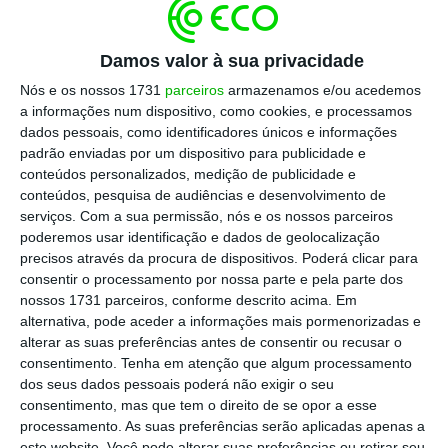
de disciplina militar diz mesmo isso que o
militar tem que manter uma conduta
exemplar dentro e fora do serviço”, afirmou,
Damos valor à sua privacidade
indicando que estes
militares foram expulsos
Nós e os nossos 1731
parceiros
armazenamos e/ou acedemos
a informações num dispositivo, como cookies, e processamos
“por comportamentos inadequados” na vida
dados pessoais, como identificadores únicos e informações
civil, como violência doméstica e burlas, e em
padrão enviadas por um dispositivo para publicidade e
serviço.
conteúdos personalizados, medição de publicidade e
conteúdos, pesquisa de audiências e desenvolvimento de
serviços.
Com a sua permissão, nós e os nossos parceiros
Rui Veloso avançou que
também os militares
poderemos usar identificação e dados de geolocalização
recém-formados, que após terminarem o curso
precisos através da procura de dispositivos. Poderá clicar para
consentir o processamento por nossa parte e pela parte dos
ficam um ano à experiência (regime
nossos 1731 parceiros, conforme descrito acima. Em
probatório), podem ser afastados da
alternativa, pode aceder a informações mais pormenorizadas e
corporação, existindo esses afastamentos
alterar as suas preferências antes de consentir ou recusar o
consentimento.
Tenha em atenção que algum processamento
todos os anos e em 2026 já foi um expulso.
dos seus dados pessoais poderá não exigir o seu
consentimento, mas que tem o direito de se opor a esse
processamento. As suas preferências serão aplicadas apenas a
este website. Você pode alterar suas preferências ou retirar seu