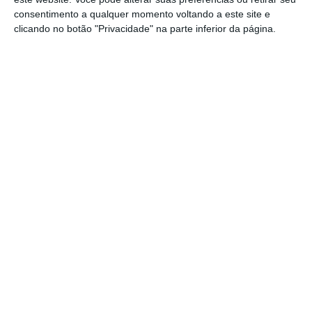
consentimento a qualquer momento voltando a este site e
clicando no botão "Privacidade" na parte inferior da página.
Segundo o comandante-geral da GNR, os
militares recém-formados são avaliados
“permanentemente pelos seus superiores” e,
se durante aquele ano, “demonstrarem
qualquer tipo de atitude que não se coaduna
com os valores da Guarda podem ser
expulsos”.