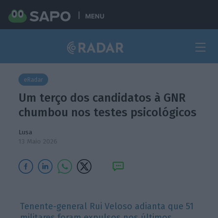
MENU
eRadar
Um terço dos candidatos à GNR
chumbou nos testes psicológicos
Lusa
13 Maio 2026
Tenente-general Rui Veloso adianta que 51
militares foram expulsos nos últimos