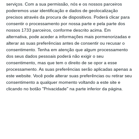
abaixo da média de 15,4% do ano passado, o
serviços.
Com a sua permissão, nós e os nossos parceiros
setor registou taxas de rentabilidade dos
poderemos usar identificação e dados de geolocalização
precisos através da procura de dispositivos. Poderá clicar para
capitais próprios díspares, entre 5,3% do
consentir o processamento por nossa parte e pela parte dos
Montepio
e 23,5% do
Santander Portugal.
nossos 1733 parceiros, conforme descrito acima. Em
alternativa, pode aceder a informações mais pormenorizadas e
alterar as suas preferências antes de consentir ou recusar o
consentimento.
Tenha em atenção que algum processamento
dos seus dados pessoais poderá não exigir o seu
consentimento, mas que tem o direito de se opor a esse
processamento. As suas preferências serão aplicadas apenas a
este website. Você pode alterar suas preferências ou retirar seu
consentimento a qualquer momento voltando a este site e
clicando no botão "Privacidade" na parte inferior da página.