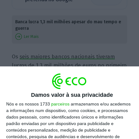
Banca lucra 1,3 mil milhões apesar do mau tempo e
guerra
Ler Mais
Os
seis maiores bancos nacionais tiveram
lucros de 1,3 mil milhões de euros no primeiro
trimestre
, o que representa uma subida de
4% em relação ao mesmo período do ano
passado, “embora com resultados individuais
Damos valor à sua privacidade
mistos”, pois
Banco Montepio, Santander
Nós e os nossos 1733
parceiros
armazenamos e/ou acedemos
Portugal e BPI apresentaram quedas.
a informações num dispositivo, como cookies, e processamos
dados pessoais, como identificadores únicos e informações
padrão enviadas por um dispositivo para publicidade e
conteúdos personalizados, medição de publicidade e
Por outro lado, com o ROE médio de 14,7%,
conteúdos, pesquisa de audiências e desenvolvimento de