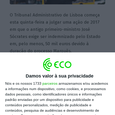
O Tribunal Administrativo de Lisboa começa
esta quinta-feira a julgar uma ação de 2017
em que o antigo primeiro-ministro José
Sócrates exige ser indemnizado pelo Estado
em, pelo menos, 50 mil euros devido à
duração do processo Marquês.
Escolha o ECO como fonte
›
Escolher
preferida no Google
Damos valor à sua privacidade
Nós e os nossos 1733
parceiros
armazenamos e/ou acedemos
a informações num dispositivo, como cookies, e processamos
Segundo a
ação intentada em 6 de fevereiro
dados pessoais, como identificadores únicos e informações
de 2017
, a que a Lusa teve acesso, em causa
padrão enviadas por um dispositivo para publicidade e
está sobretudo a
alegada violação pelo
conteúdos personalizados, medição de publicidade e
conteúdos, pesquisa de audiências e desenvolvimento de
Ministério Público dos prazos para a conclusão