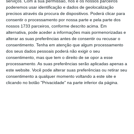
serviços.
Com a sua permissão, nós e os nossos parceiros
do inquérito
, comprometendo assim o direito
poderemos usar identificação e dados de geolocalização
do chefe de Estado entre 2005 e 2011 a uma
precisos através da procura de dispositivos. Poderá clicar para
consentir o processamento por nossa parte e pela parte dos
decisão judicial num prazo razoável.
nossos 1733 parceiros, conforme descrito acima. Em
alternativa, pode aceder a informações mais pormenorizadas e
alterar as suas preferências antes de consentir ou recusar o
O inquérito do Departamento Central de
consentimento.
Tenha em atenção que algum processamento
Investigação e Ação Penal (DCIAP), no âmbito
dos seus dados pessoais poderá não exigir o seu
consentimento, mas que tem o direito de se opor a esse
da qual José Sócrates chegou a estar preso
processamento. As suas preferências serão aplicadas apenas a
preventivamente, foi aberto em julho de 2013
este website. Você pode alterar suas preferências ou retirar seu
e a acusação foi deduzida em outubro de
consentimento a qualquer momento voltando a este site e
clicando no botão "Privacidade" na parte inferior da página.
2017.
Após uma longa fase de instrução e recursos
nos tribunais superiores, o julgamento do ex-
governante socialista e outros 20 arguidos por
corrupção e outros crimes começou em 3 de