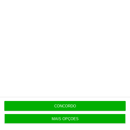
20:13
Auditoria à Polícia Judiciaria foi pedida pelo atual
diretor
19:53
Diretor financeiro da PJ nega obra feita por amigo
de Neves
CONCORDO
Populares
MAIS OPÇÕES
Perdoai-lhes, São “Nossos”