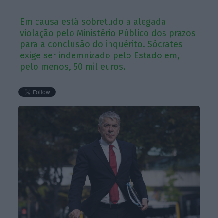
Em causa está sobretudo a alegada
violação pelo Ministério Público dos prazos
para a conclusão do inquérito. Sócrates
exige ser indemnizado pelo Estado em,
pelo menos, 50 mil euros.