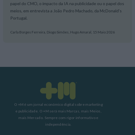
papel do CMO, o impacto da IA na publicidade ou o papel dos
meios, em entrevista a João Pedro Machado, da McDonald’s
Portugal.
Carla Borges Ferreira, Diogo Simões, Hugo Amaral,
15 Maio 2026
O +M é um jornal económico digital sobre marketing
e publicidade. O +M será mais Marcas, mais Meios,
mais Mercado. Sempre com rigor informativo e
independência.