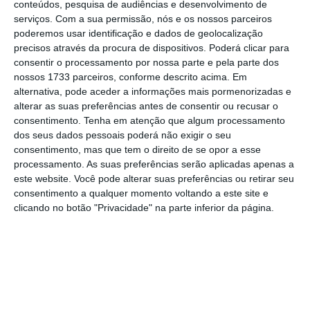
conteúdos, pesquisa de audiências e desenvolvimento de
serviços.
Com a sua permissão, nós e os nossos parceiros
CT da Lusa acusa adjunto de Leitão Amaro de intimidação
poderemos usar identificação e dados de geolocalização
precisos através da procura de dispositivos. Poderá clicar para
consentir o processamento por nossa parte e pela parte dos
nossos 1733 parceiros, conforme descrito acima. Em
alternativa, pode aceder a informações mais pormenorizadas e
No entendimento da autarquia, de acordo com o
alterar as suas preferências antes de consentir ou recusar o
comunicado, “
o desenvolvimento da notícia
consentimento.
Tenha em atenção que algum processamento
dos seus dados pessoais poderá não exigir o seu
[publicada pelo Jornal de Notícias],
cuja fonte foi
consentimento, mas que tem o direito de se opor a esse
a demasiado habitual manipulação da Agência
processamento. As suas preferências serão aplicadas apenas a
Lusa, procura induzir no leitor o que seria o
este website. Você pode alterar suas preferências ou retirar seu
consentimento a qualquer momento voltando a este site e
‘escândalo’ de uma gestão municipal
que
clicando no botão "Privacidade" na parte inferior da página.
renegava a entrada nos quadros da Câmara de
mais de uma centena de jovens à procura do seu
primeiro emprego para, em contrapartida, dar 93
‘tachos’ com altos ordenados a amigos do Poder”.