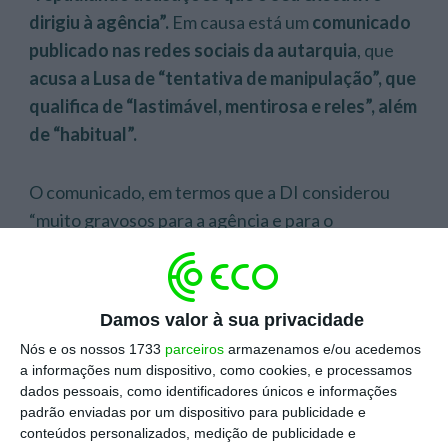
dirigiu à agência”.
Em causa está um
comunicado
publicado nas redes sociais da autarquia
, que
acusa a Lusa de “tentativa de manipulação”, que
qualifica de “lastimável, mentirosa e reles”, além
de “habitual”.
O comunicado, em termos que a DI considerou
“muito gravosos para a agência e para o
jornalismo”,
refere-se a uma notícia da Lusa
publicada no
Jornal de Notícias
e baseada em
informações publicadas no Diário da República.
Damos valor à sua privacidade
A notícia em causa noticiava a anulação de um
Nós e os nossos 1733
parceiros
armazenamos e/ou acedemos
concurso para 136 funcionários no dia seguinte à
a informações num dispositivo, como cookies, e processamos
informação da abertura de concursos para 93
dados pessoais, como identificadores únicos e informações
padrão enviadas por um dispositivo para publicidade e
cargos de chefias na mesma autarquia.
conteúdos personalizados, medição de publicidade e