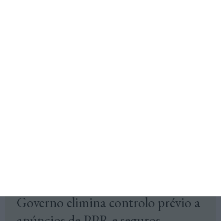
Ideias +M
Winicio desenvolve identidade da
Arch da Teixeira Duarte
O projeto foi desenvolvido de forma integrada pela agência
Winicio, do conceito estratégico ao lançamento público.
+ M,
15 Maio 2026
Finanças Pessoais
Governo elimina controlo prévio a
anúncios de PPR e seguros