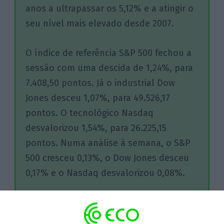
anos a ultrapassar os 5,12% e a atingir o
seu nível mais elevado desde 2007.
O índice de referência S&P 500 fechou a
sessão com uma descida de 1,24%, para
7.408,50 pontos. Já o industrial Dow
Jones desceu 1,07%, para 49.526,17
pontos. O tecnológico Nasdaq
desvalorizou 1,54%, para 26.225,15
pontos. Numa análise à semana, o S&P
500 cresceu 0,13%, o Dow Jones desceu
0,17% e o Nasdaq desvalorizou 0,08%.
No seu segundo dia de negociação, a
Cerebras Systems, desceu 10,08%. O