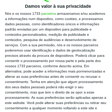
movimento surge após uma estreia no
Damos valor à sua privacidade
Nasdaq em que as ações valorizaram
Nós e os nossos 1733
parceiros
armazenamos e/ou acedemos
68,15%.
a informações num dispositivo, como cookies, e processamos
dados pessoais, como identificadores únicos e informações
padrão enviadas por um dispositivo para publicidade e
A Nvidia desceu 4,42%, depois de Donald
conteúdos personalizados, medição de publicidade e
conteúdos, pesquisa de audiências e desenvolvimento de
Trump ter revelado que a China não
serviços.
Com a sua permissão, nós e os nossos parceiros
aprovou a compra dos chips H200 da
poderemos usar identificação e dados de geolocalização
precisos através da procura de dispositivos. Poderá clicar para
empresa “porque escolheram não fazê-
consentir o processamento por nossa parte e pela parte dos
lo. Querem desenvolver os seus
nossos 1733 parceiros, conforme descrito acima. Em
próprios”.
alternativa, pode aceder a informações mais pormenorizadas e
alterar as suas preferências antes de consentir ou recusar o
consentimento.
Tenha em atenção que algum processamento
A Pershing Square, de Bill Ackman,
dos seus dados pessoais poderá não exigir o seu
consentimento, mas que tem o direito de se opor a esse
reforçou a sua posição na Microsoft, com
processamento. As suas preferências serão aplicadas apenas a
o gesto a classificar a recente
este website. Você pode alterar suas preferências ou retirar seu
consentimento a qualquer momento voltando a este site e
desvalorização como uma oportunidade