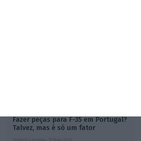
Esta assinatura é uma forma de apoiar o
ECO e os seus jornalistas. A nossa
contrapartida é o jornalismo
independente, rigoroso e credível.
Assine já
Veja todos os planos
Fazer peças para F-35 em Portugal?
Talvez, mas é só um fator
Shrikesh Laxmidas,
15 Maio 2026