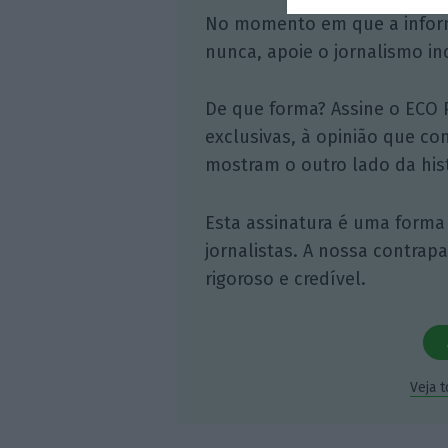
No momento em que a infor
nunca, apoie o jornalismo in
De que forma? Assine o ECO 
exclusivas, à opinião que co
mostram o outro lado da hist
Esta assinatura é uma forma
jornalistas. A nossa contrap
rigoroso e credível.
Veja 