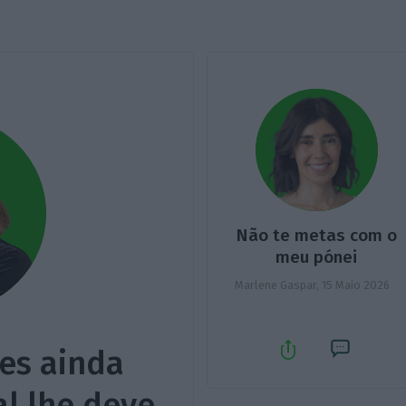
Não te metas com o
meu pónei
Marlene Gaspar,
15 Maio 2026
es ainda
l lhe deve