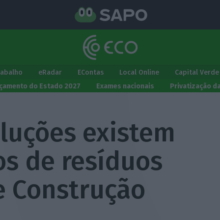
rabalho
eRadar
EContas
Local Online
Capital Verde
çamento do Estado 2027
Exames nacionais
Privatização d
luções existem
os de resíduos
e Construção