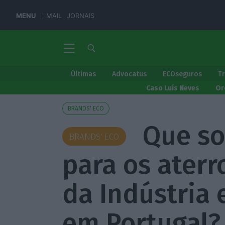
MENU
MAIL
JORNAIS
Últimas
Advocatus
ECOseguros
T
Caso Luís Neves
Or
BRANDS' ECO
Que so
BRANDS' ECO
para os aterr
da Indústria 
em Portugal?