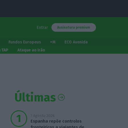
Entrar
Assinatura premium
Fundos Europeus
+M
ECO Avenida
a TAP
Ataque ao Irão
Últimas
7 Agosto 2026
Espanha repõe controlos
fronteiriços a viajantes de