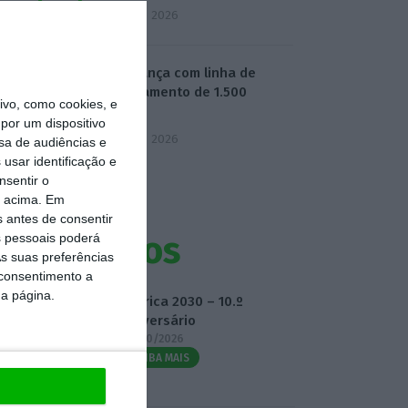
5 Agosto 2026
BPF avança com linha de
financiamento de 1.500
vo, como cookies, e
milhões
por um dispositivo
5 Agosto 2026
sa de audiências e
usar identificação e
nsentir o
o acima. Em
s antes de consentir
Eventos
 pessoais poderá
s suas preferências
 consentimento a
da página.
Fábrica 2030 – 10.º
Aniversário
14/10/2026
SAIBA MAIS