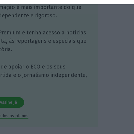
mação é mais importante do que
dependente e rigoroso.
Premium e tenha acesso a notícias
nta, às reportagens e especiais que
ória.
 de apoiar o ECO e os seus
artida é o jornalismo independente,
Assine já
todos os planos