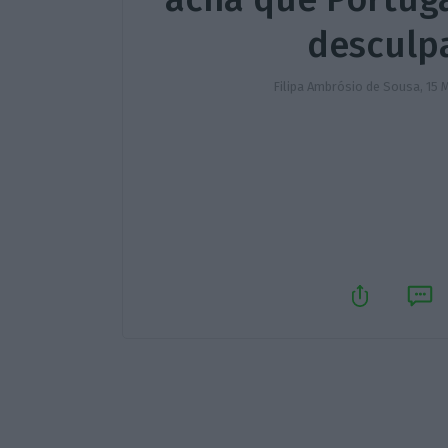
desculp
Filipa Ambrósio de Sousa,
15 