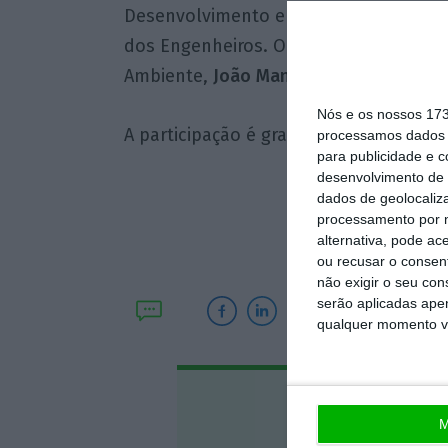
Desenvolvimento e Coesão, e
Fernand
dos Engenheiros. O encerramento esta
Ambiente,
João Manuel Esteves.
Nós e os nossos 17
A participação é gratuita, mas mediant
processamos dados p
para publicidade e 
desenvolvimento de 
dados de geolocaliza
processamento por n
Artigo com o Apoio 
alternativa, pode ac
ou recusar o consen
não exigir o seu co
serão aplicadas apen
qualquer momento vol
Assine o
M