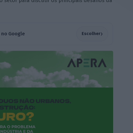
 setor para discutir os principais desafios da
›
a no Google
Escolher