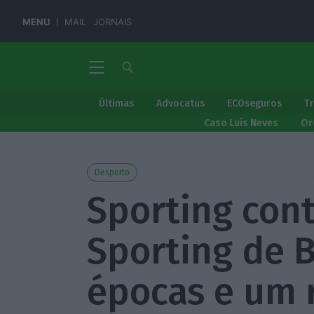
MENU
MAIL
JORNAIS
Últimas
Advocatus
ECOseguros
T
Caso Luís Neves
Or
Desporto
Sporting cont
Sporting de B
épocas e um 