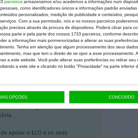
33
parceiros
armazenamos e/ou acedemos a informações num dispositi
essoais, como identificadores únicos e informações padrão enviadas 
conteúdos personalizados, medição de publicidade e conteúdos, pesqui
serviços.
Com a sua permissão, nós e os nossos parceiros poderemos 
https://eco.sapo.pt/2026/05/15/sporting-contrata-zalazar-ao-sporting-de-braga-por-cinco-epocas-e-um-recorde-de-30-milhoes/
Copiar
ção precisos através da procura de dispositivos. Poderá clicar para co
ossa parte e pela parte dos nossos 1733 parceiros, conforme descrit
eder a informações mais pormenorizadas e alterar as suas preferência
timento.
Tenha em atenção que algum processamento dos seus dados
 ECO Premium
nsentimento, mas que tem o direito de se opor a esse processamento. A
as a este website. Você pode alterar suas preferências ou retirar seu
tando a este site e clicando no botão "Privacidade" na parte inferior 
mação é mais importante do que
dependente e rigoroso.
AIS OPÇÕES
CONCORDO
Premium e tenha acesso a notícias
nta, às reportagens e especiais que
ória.
 de apoiar o ECO e os seus