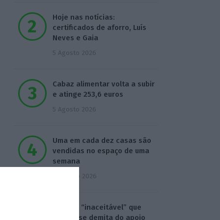
Hoje nas notícias:
certificados de aforro, Luís
Neves e Gaia
5 Agosto 2026
Cabaz alimentar volta a subir
e atinge 253,6 euros
5 Agosto 2026
Uma em cada dez casas são
vendidas no espaço de uma
semana
6 Agosto 2026
Seguro: “inaceitável” que
Estado se demita do apoio