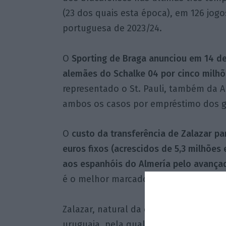
(23 dos quais esta época), em 126 jogo
portuguesa de 2023/24.
O
Sporting de Braga anunciou em 14 de
alemães do Schalke 04 por cinco milh
representado o St. Pauli, também da 
ambos os casos por empréstimo dos ge
O
custo da transferência de Zalazar pa
euros fixos (acrescidos de 5,3 milhões
aos espanhóis do Almería pelo avançad
é o melhor marcador da I Liga na atua
Zalazar, natural da cidade espanhola 
uruguaia, pela qual marcou dois golos