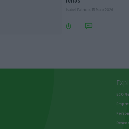
férias
Isabel Patrício,
15 Maio 2026
Exp
e
ECO N
Empre
Person
Descod