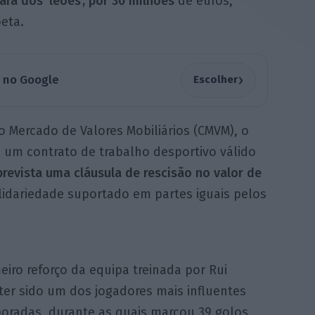
ra dos ‘leões’, por 30 milhões
de euros,
oeta.
›
a no Google
Escolher
Mercado de Valores Mobiliários (CMVM), o
 um contrato de trabalho desportivo válido
prevista uma cláusula de rescisão no valor de
idariedade suportado em partes iguais pelos
eiro reforço da equipa treinada por Rui
ter sido um dos jogadores mais influentes
poradas, durante as quais marcou 39 golos