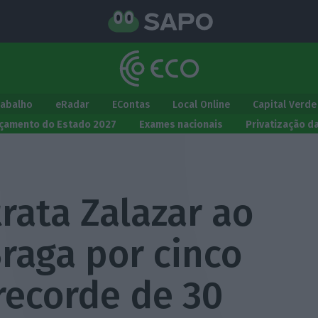
rabalho
eRadar
EContas
Local Online
Capital Verde
çamento do Estado 2027
Exames nacionais
Privatização d
rata Zalazar ao
raga por cinco
recorde de 30