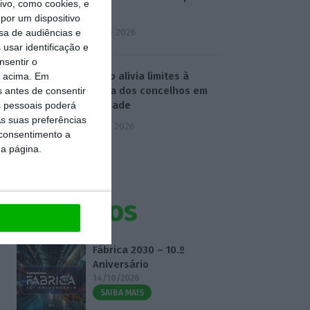
vo, como cookies, e
social
por um dispositivo
6 Agosto 2026
sa de audiências e
usar identificação e
nsentir o
Governo alivia limites à
o acima. Em
despesa dos concelhos em
s antes de consentir
calamidade
 pessoais poderá
s suas preferências
7 Agosto 2026
 consentimento a
da página.
Eventos
Fábrica 2030 – 10.º
Aniversário
14/10/2026
SAIBA MAIS