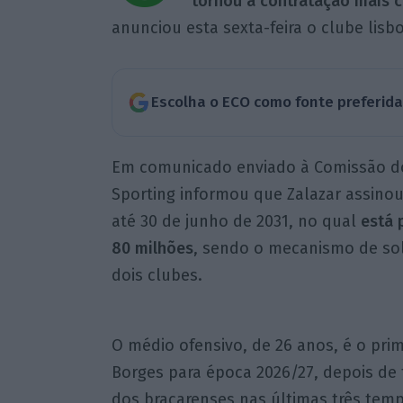
tornou a contratação mais ca
anunciou esta sexta-feira o clube lisb
Escolha o ECO como fonte preferid
Em comunicado enviado à Comissão do 
Sporting informou que Zalazar assinou
até 30 de junho de 2031, no qual
está 
80 milhões
, sendo o mecanismo de sol
dois clubes.
O médio ofensivo, de 26 anos, é o prim
Borges para época 2026/27, depois de 
dos bracarenses nas últimas três tem