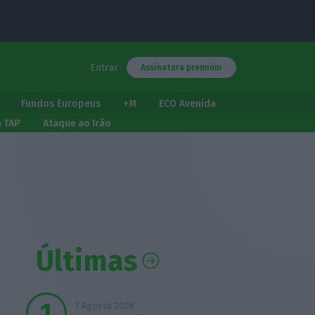
Entrar
Assinatura premium
Fundos Europeus
+M
ECO Avenida
a TAP
Ataque ao Irão
Últimas
7 Agosto 2026