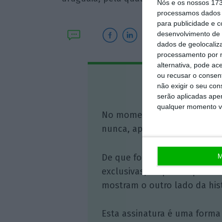
Nós e os nossos 17
processamos dados p
para publicidade e 
desenvolvimento de 
dados de geolocaliza
processamento por n
alternativa, pode ac
ou recusar o consen
Assine o
não exigir o seu co
serão aplicadas apen
qualquer momento vol
No momento em que a infor
nunca, apoie o jornalismo in
M
De que forma? Assine o ECO 
exclusivas, à opinião que co
mostram o outro lado da hist
Esta assinatura é uma forma