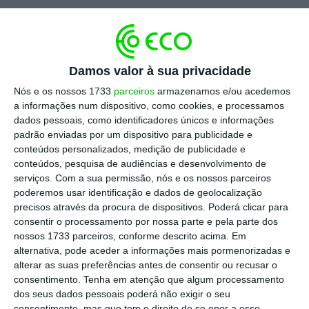
Escolha o ECO como fonte
›
Escolher
preferida no Google
Damos valor à sua privacidade
“Os resultados da Telefónica no primeiro
Nós e os nossos 1733
parceiros
armazenamos e/ou acedemos
trimestre de 2026 superaram ligeiramente as
a informações num dispositivo, como cookies, e processamos
dados pessoais, como identificadores únicos e informações
previsões de consenso e, na nossa opinião, o
padrão enviadas por um dispositivo para publicidade e
destaque é a aceleração do crescimento em
conteúdos personalizados, medição de publicidade e
Espanha”, avaliam os analistas da Goldman.
conteúdos, pesquisa de audiências e desenvolvimento de
serviços.
Com a sua permissão, nós e os nossos parceiros
No primeiro trimestre, as receitas e o EBITDA
poderemos usar identificação e dados de geolocalização
ajustado da Telefónica España cresceram 2%
precisos através da procura de dispositivos. Poderá clicar para
em ambos os casos, acelerando a sua taxa de
consentir o processamento por nossa parte e pela parte dos
nossos 1733 parceiros, conforme descrito acima. Em
crescimento. “A Telefónica apresentou bons
alternativa, pode aceder a informações mais pormenorizadas e
resultados no primeiro trimestre”, concorda o
alterar as suas preferências antes de consentir ou recusar o
CaixaBank, que também menciona que os
consentimento.
Tenha em atenção que algum processamento
dos seus dados pessoais poderá não exigir o seu
números superaram as previsões consensuais.
consentimento, mas que tem o direito de se opor a esse