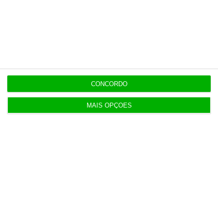
Transparência salarial: guia prático em quatro
fases
7 Agosto 2026
Associação pede a Seguro veto da lei dos TVDE
5 Agosto 2026
CONCORDO
MAIS OPÇÕES
Taxa Euribor desce em todos os prazos
6 Agosto 2026
Executivos da FIFA pressionados a aprovar plano
de Infantino
6 Agosto 2026
DST foi escolhida por PJ e MAI por ter “o preço