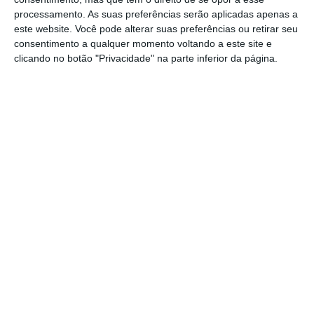
processamento. As suas preferências serão aplicadas apenas a
este website. Você pode alterar suas preferências ou retirar seu
“Esperamos uma receção positiva destes
consentimento a qualquer momento voltando a este site e
clicando no botão "Privacidade" na parte inferior da página.
resultados para o primeiro trimestre de 2026,
onde o destaque é a força demonstrada no
Brasil e em Espanha, que mantêm uma boa
dinâmica comercial”, avalia o Banco Sabadell.
https://eco.sapo.pt/2026/05/15/telefonica-sobe-mais-de-5-no-mercado-bolsista-e-recupera-4-euros-enquanto-os-analistas-aplaudem-as-contas-do-primeiro-trimestre/
Copiar
Assine o ECO Premium