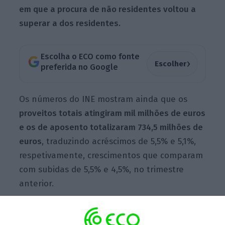
em que a procura de não residentes voltou a
superar a dos residentes.
Escolha o ECO como fonte
›
Escolher
preferida no Google
Os números do INE mostram ainda que os
proveitos totais atingiram mil milhões de euros
e os de aposento totalizaram 734,5 milhões de
euros
, traduzindo acréscimos de 5,5% e 5,1%,
respetivamente, crescimentos que comparam
com subidas de 5,5% e 4,5%, no trimestre
anterior.
A suportar o setor continua a procura de não