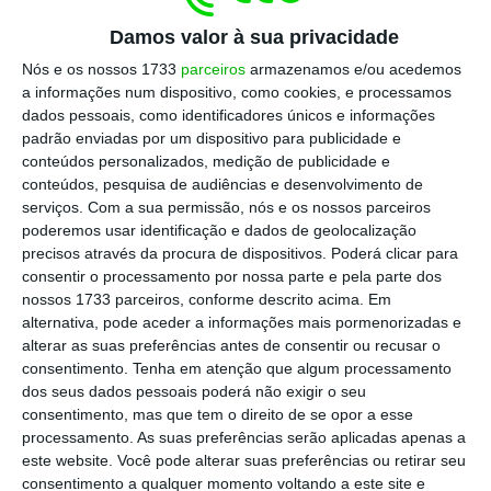
residentes, com as
dormidas geradas
pelos
Damos valor à sua privacidade
mercados externos a aumentarem 1,4% (0,9%
Nós e os nossos 1733
parceiros
armazenamos e/ou acedemos
no 4.º trimestre de 2025), atingindo 9,2
a informações num dispositivo, como cookies, e processamos
milhões, ou 68% do total
. Já as dormidas de
dados pessoais, como identificadores únicos e informações
padrão enviadas por um dispositivo para publicidade e
residentes aumentaram 1,2%, totalizando 4,3
conteúdos personalizados, medição de publicidade e
milhões.
conteúdos, pesquisa de audiências e desenvolvimento de
serviços.
Com a sua permissão, nós e os nossos parceiros
poderemos usar identificação e dados de geolocalização
precisos através da procura de dispositivos. Poderá clicar para
consentir o processamento por nossa parte e pela parte dos
nossos 1733 parceiros, conforme descrito acima. Em
alternativa, pode aceder a informações mais pormenorizadas e
alterar as suas preferências antes de consentir ou recusar o
consentimento.
Tenha em atenção que algum processamento
dos seus dados pessoais poderá não exigir o seu
consentimento, mas que tem o direito de se opor a esse
processamento. As suas preferências serão aplicadas apenas a
“No total, o trimestre registou um acréscimo
este website. Você pode alterar suas preferências ou retirar seu
de 177,7 mil dormidas, das quais 71,8% foram
consentimento a qualquer momento voltando a este site e