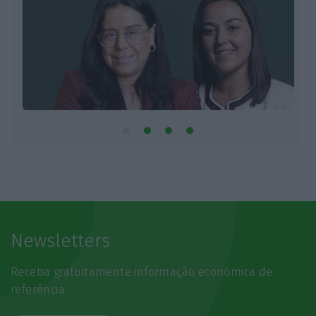
Newsletters
Receba gratuitamente informação económica de
referência