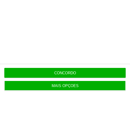
5 projetos nacionais para o espaço recebem 600
mil euros
3 Agosto 2026
Preços do petróleo em alta com incertezas nas
negociações
4 Agosto 2026
Lucro do Novobanco cai 15,6% com impostos e
CONCORDO
custos da venda
MAIS OPÇÕES
4 Agosto 2026
Desemprego recua para 5,3%. É o valor mais baixo
desde 2011
5 Agosto 2026