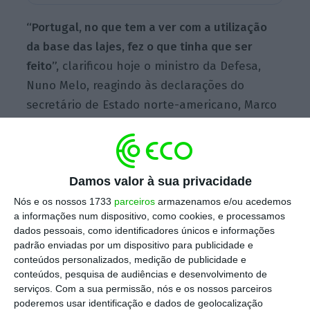
“Portugal, no que tem a ver com a utilização
da base das lajes, fez o que tinha que ser
feito”,
clarificou hoje o ministro da Defesa,
Nuno Melo, reagindo às declarações do
secretário de Estado norte-americano, Marco
Rubio, na quinta-feira, quando elogiou
Portugal por aceitar o pedido dos Estados
Unidos para utilizar a Base das Lajes no
Damos valor à sua privacidade
conflito com o Irão.
Nós e os nossos 1733
parceiros
armazenamos e/ou acedemos
a informações num dispositivo, como cookies, e processamos
dados pessoais, como identificadores únicos e informações
Rubio elogia Portugal, mas Governo “não se
padrão enviadas por um dispositivo para publicidade e
agacha” aos EUA
conteúdos personalizados, medição de publicidade e
Ler Mais
conteúdos, pesquisa de audiências e desenvolvimento de
serviços.
Com a sua permissão, nós e os nossos parceiros
poderemos usar identificação e dados de geolocalização