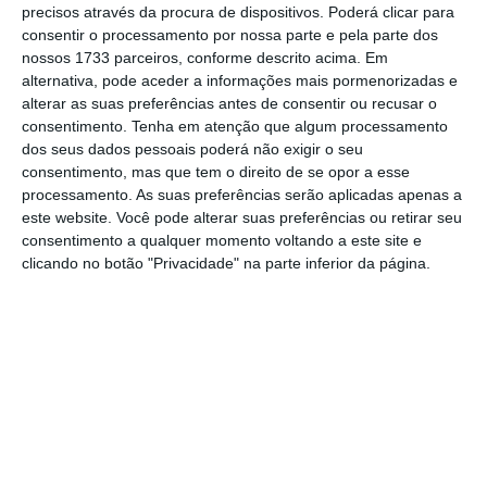
Em entrevista à Fox News, Marco Rubio disse
precisos através da procura de dispositivos. Poderá clicar para
consentir o processamento por nossa parte e pela parte dos
mesmo que essa autorização foi dada ainda
nossos 1733 parceiros, conforme descrito acima. Em
antes de Portugal saber qual seria o pedido.
alternativa, pode aceder a informações mais pormenorizadas e
alterar as suas preferências antes de consentir ou recusar o
consentimento.
Tenha em atenção que algum processamento
“
Portugal esteve do lado dos nossos aliados
dos seus dados pessoais poderá não exigir o seu
porque é isso que um aliado faz
, é isso que se
consentimento, mas que tem o direito de se opor a esse
espera de um aliado, é aquilo que se
processamento. As suas preferências serão aplicadas apenas a
este website. Você pode alterar suas preferências ou retirar seu
esperava de Portugal”, afirmou o ministro, em
consentimento a qualquer momento voltando a este site e
Alcobaça, num declaração à margem do
clicando no botão "Privacidade" na parte inferior da página.
congresso do CDS que decorre no Pavilhão
Panorama, até domingo.
Sem clarificar se o Governo português foi ou
não informado da utilização da Base das
Lajes, nos Açores, antes da operação no Irão,
Nuno Melo afirmou que “a declaração do