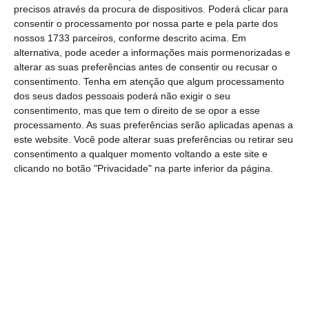
precisos através da procura de dispositivos. Poderá clicar para
qualquer data para a sua reforma.
consentir o processamento por nossa parte e pela parte dos
nossos 1733 parceiros, conforme descrito acima. Em
alternativa, pode aceder a informações mais pormenorizadas e
O atual presidente da Gen Re tem três
alterar as suas preferências antes de consentir ou recusar o
décadas de experiência tendo anteriormente
consentimento.
Tenha em atenção que algum processamento
dos seus dados pessoais poderá não exigir o seu
ocupado cargos de liderança sénior na
consentimento, mas que tem o direito de se opor a esse
Munich Re e na AIG, antes de se juntar à Gen
processamento. As suas preferências serão aplicadas apenas a
Re, em 2018.
este website. Você pode alterar suas preferências ou retirar seu
consentimento a qualquer momento voltando a este site e
clicando no botão "Privacidade" na parte inferior da página.
O
resseguro é, há muito tempo, um dos
negócios mais importantes da Berkshire
Hathaway
, pelo qual Jain foi o responsável ao
longo de quatro décadas.
De acordo com o jornal
Reinsurance News
, a
Berkshire Hathaway revelou um
aumento dos