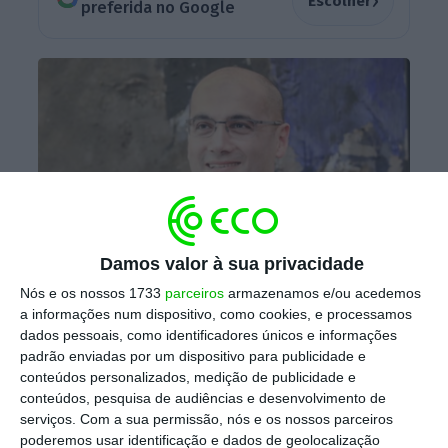
›
Escolher
preferida no Google
Damos valor à sua privacidade
Charlie Shamieh, atual presidente da Gen Re, poderá vir a
Nós e os nossos 1733
parceiros
armazenamos e/ou acedemos
suceder Vice-Presidente de Operações de Seguros da Berkshire
a informações num dispositivo, como cookies, e processamos
Hathaway.
dados pessoais, como identificadores únicos e informações
padrão enviadas por um dispositivo para publicidade e
conteúdos personalizados, medição de publicidade e
Shamieh deverá assumir as operações de
conteúdos, pesquisa de audiências e desenvolvimento de
seguros da Berkshire assim que Jain, de 74
serviços.
Com a sua permissão, nós e os nossos parceiros
anos, se reformar
.
Jain ainda não anunciou
poderemos usar identificação e dados de geolocalização