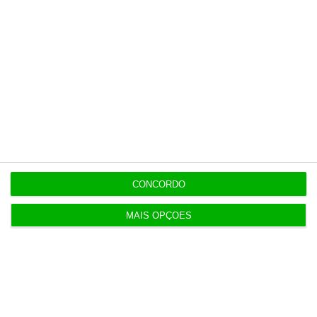
Multicare foca website como ponto de acesso à
área saúde
Populares
“Já todos interagimos com bots maus e bons. Mais
CONCORDO
maus do que bons”
16:59
MAIS OPÇÕES
Inscritos na Segurança Social batem recordes em
Espanha
4 Agosto 2026