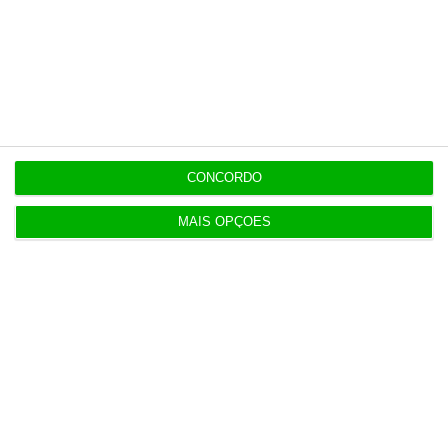
Populares
Tensões entre Espanha e Marrocos vão além da
crise em Ceuta
4 Agosto 2026
ERC passa de lucro a prejuízo de 273 mil euros em
CONCORDO
2025
MAIS OPÇÕES
3 Agosto 2026
Procuradoria Europeia pede documentos sobre
obras da PJ
3 Agosto 2026
Japão deve reforçar exército com urgência
4 Agosto 2026