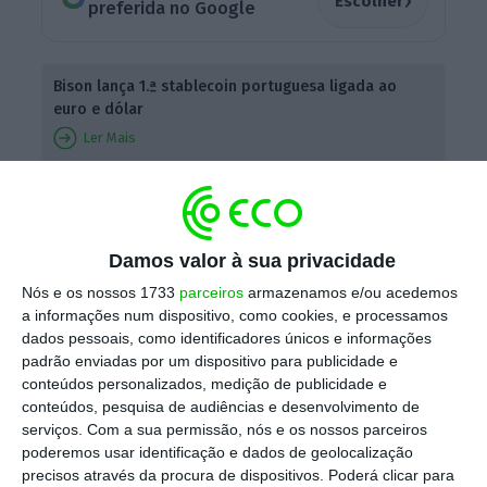
›
Escolher
preferida no Google
Bison lança 1.ª stablecoin portuguesa ligada ao
euro e dólar
Ler Mais
O
Bison Bank é um banco português
especializado em serviços de banca de
Damos valor à sua privacidade
investimento, depositário,
corporate advisory
e
Nós e os nossos 1733
parceiros
armazenamos e/ou acedemos
de criptoativos
,
sendo que as
stablecoins
a informações num dispositivo, como cookies, e processamos
agora lançadas foram pensadas para
dados pessoais, como identificadores únicos e informações
assegurar pagamentos e transferências
padrão enviadas por um dispositivo para publicidade e
conteúdos personalizados, medição de publicidade e
internacionais de “forma rápida, segura e
conteúdos, pesquisa de audiências e desenvolvimento de
transparente”.
serviços.
Com a sua permissão, nós e os nossos parceiros
poderemos usar identificação e dados de geolocalização
precisos através da procura de dispositivos. Poderá clicar para