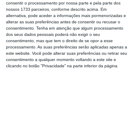
consentir o processamento por nossa parte e pela parte dos
“E
ste avanço é feito em conformidade com o
nossos 1733 parceiros, conforme descrito acima. Em
novo enquadramento legal da União
alternativa, pode aceder a informações mais pormenorizadas e
Europeia para criptoativos, o Regulamento
alterar as suas preferências antes de consentir ou recusar o
consentimento.
Tenha em atenção que algum processamento
Markets in Crypto-Assets (MiCA),
bem como
dos seus dados pessoais poderá não exigir o seu
legislação setorial aplicável ao setor
consentimento, mas que tem o direito de se opor a esse
bancário e de moeda eletrónica”, explica a
processamento. As suas preferências serão aplicadas apenas a
este website. Você pode alterar suas preferências ou retirar seu
firma.
consentimento a qualquer momento voltando a este site e
clicando no botão "Privacidade" na parte inferior da página.
A
equipa da Cuatrecasas envolvida na
operação foi liderada pelo advogado Nuno
Lima da Luz, de Tecnologia e
Telecomunicações,
e incluiu Tomás Gomes da
Silva, de Financeiro.
A equipa contou também
com a participação do professor universitário
Paulo Cardoso do Amaral.