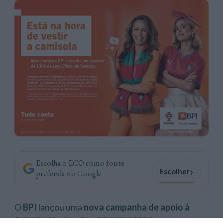
Escolha o ECO como fonte
›
Escolher
preferida no Google
O
BPI
lançou uma
nova campanha de apoio à
Seleção Nacional no Mundial 2026
, com o mote