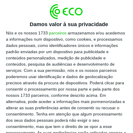
“está na hora de vestir a camisola”
.
Protagonizada por
Filomena Cautela
, a campanha
pretende
reforçar a ligação emocional do BPI
Damos valor à sua privacidade
com os portugueses
e aproximar novos públicos
Nós e os nossos 1733
parceiros
armazenamos e/ou acedemos
a informações num dispositivo, como cookies, e processamos
da marca através do futebol, além de atrair novos
dados pessoais, como identificadores únicos e informações
clientes.
padrão enviadas por um dispositivo para publicidade e
conteúdos personalizados, medição de publicidade e
conteúdos, pesquisa de audiências e desenvolvimento de
“O conceito criativo do filme publicitário passa por
serviços.
Com a sua permissão, nós e os nossos parceiros
demonstrar que, em ano de Mundial, a camisola
poderemos usar identificação e dados de geolocalização
oficial da Seleção Nacional é a indumentária
precisos através da procura de dispositivos. Poderá clicar para
consentir o processamento por nossa parte e pela parte dos
perfeita para qualquer ocasião, mesmo num
nossos 1733 parceiros, conforme descrito acima. Em
casamento
…”, explica a marca, em comunicado.
alternativa, pode aceder a informações mais pormenorizadas e
Sendo que por isso, na adesão ao banco, está a
alterar as suas preferências antes de consentir ou recusar o
consentimento.
Tenha em atenção que algum processamento
oferecer um voucher na Portugal Store – Loja
dos seus dados pessoais poderá não exigir o seu
Oficial da Seleção.
consentimento, mas que tem o direito de se opor a esse
processamento. As suas preferências serão aplicadas apenas a