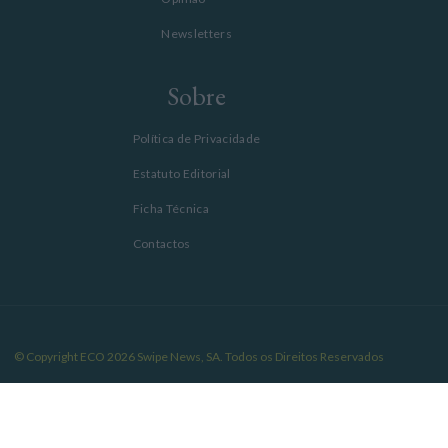
Newsletters
Sobre
Política de Privacidade
Estatuto Editorial
Ficha Técnica
Contactos
© Copyright ECO 2026 Swipe News, SA. Todos os Direitos Reservados