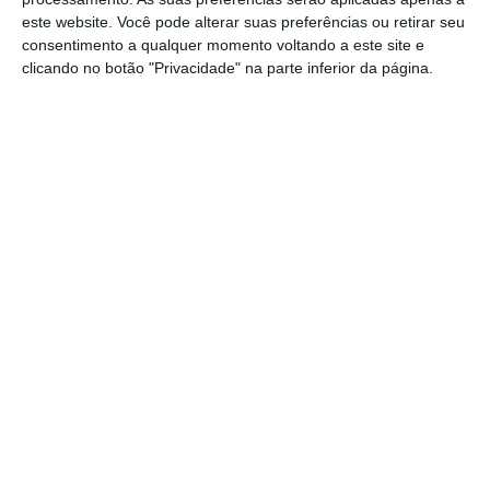
este website. Você pode alterar suas preferências ou retirar seu
BPI torna-se o banco oficial do Rock In Rio Lisboa 2026
consentimento a qualquer momento voltando a este site e
clicando no botão "Privacidade" na parte inferior da página.
“O futebol tem uma enorme capacidade de
mobilização dos portugueses. Com esta
campanha,
quisemos reforçar esta ligação
emocional com a Seleção Nacional e
transformar a emoção e a união dos adeptos
numa experiência participativa
, com benefícios
concretos no dia-a-dia dos Clientes”, sublinha
Constança Macedo, diretora de comunicação e
marca do BPI.
O banco vai ainda apostar numa
dinâmica de