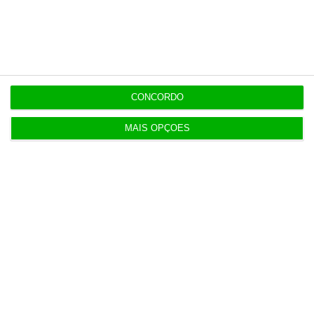
Últimas
15:17
Polícia espanhola já pede passaporte a viajantes
CONCORDO
de Itália
MAIS OPÇÕES
14:22
Honda HR-V: a razão vence a moda no trânsito e
nas férias
12:34
Eclipse. Dos óculos grátis aos telescópios de 12
mil euros