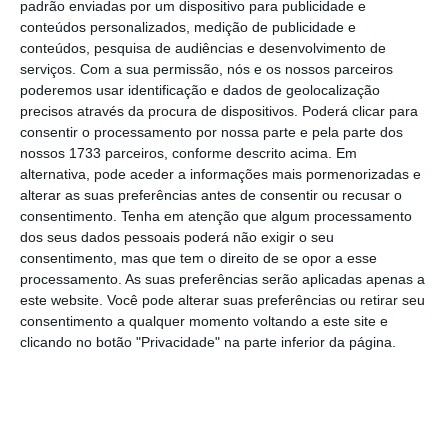
padrão enviadas por um dispositivo para publicidade e
tema das alterações à lei laboral com uma
conteúdos personalizados, medição de publicidade e
revisão constitucional, salientando que os
conteúdos, pesquisa de audiências e desenvolvimento de
serviços.
Com a sua permissão, nós e os nossos parceiros
partidos à direita detêm os dois terços
poderemos usar identificação e dados de geolocalização
necessários para alterar a Lei Fundamental
precisos através da procura de dispositivos. Poderá clicar para
pela primeira vez em democracia.
O porta-voz
consentir o processamento por nossa parte e pela parte dos
nossos 1733 parceiros, conforme descrito acima. Em
do Livre acusou os partidos à direita de não
alternativa, pode aceder a informações mais pormenorizadas e
terem tido “a coragem” de levar a votos nas
alterar as suas preferências antes de consentir ou recusar o
eleições legislativas do ano passado as
consentimento.
Tenha em atenção que algum processamento
dos seus dados pessoais poderá não exigir o seu
alterações às leis do trabalho, nem projetos
consentimento, mas que tem o direito de se opor a esse
para rever a Constituição, sugerindo que caso
processamento. As suas preferências serão aplicadas apenas a
o tivessem feito “se calhar não tinham tido
este website. Você pode alterar suas preferências ou retirar seu
consentimento a qualquer momento voltando a este site e
estes dois terços”.
clicando no botão "Privacidade" na parte inferior da página.
“Nesses projetos de revisão constitucional o
que é que nós temos? Às vezes em nome de
uma conversa da treta sobre uma