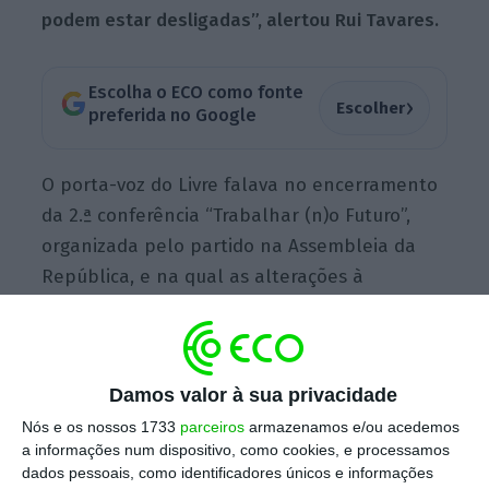
podem estar desligadas”, alertou Rui Tavares.
Escolha o ECO como fonte
›
Escolher
preferida no Google
O porta-voz do Livre falava no encerramento
da 2.ª conferência “Trabalhar (n)o Futuro”,
organizada pelo partido na Assembleia da
República, e na qual as alterações à
legislação laboral, rejeitadas pelas centrais
sindicais e que serão submetidas pelo
Governo ao parlamento, foram o tema
Damos valor à sua privacidade
central.
Nós e os nossos 1733
parceiros
armazenamos e/ou acedemos
a informações num dispositivo, como cookies, e processamos
dados pessoais, como identificadores únicos e informações
Durante a sua intervenção,
Rui Tavares ligou o