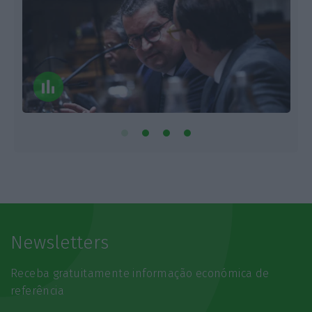
Newsletters
Receba gratuitamente informação económica de
referência