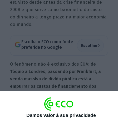
era visto desde antes da crise financeira de
2008 e que serve como barómetro do custo
do dinheiro a longo prazo na maior economia
do mundo.
Escolha o ECO como fonte
›
Escolher
preferida no Google
O fenómeno não é exclusivo dos EUA:
de
Tóquio a Londres, passando por Frankfurt, a
venda massiva de dívida pública está a
empurrar os custos de financiamento dos
Estados para máximos de décadas
, num sinal
de que os mercados estão a perder paciência
perante a persistência da inflação.
Damos valor à sua privacidade