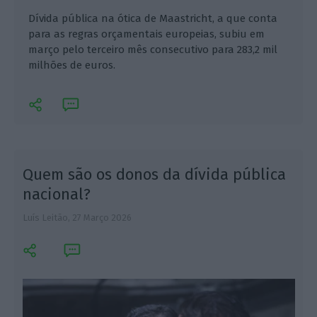
Dívida pública na ótica de Maastricht, a que conta
para as regras orçamentais europeias, subiu em
março pelo terceiro mês consecutivo para 283,2 mil
milhões de euros.
Quem são os donos da dívida pública
nacional?
Luís Leitão,
27 Março 2026
L