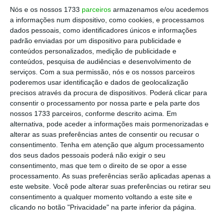
Nós e os nossos 1733
parceiros
armazenamos e/ou acedemos
O principal combustível desta turbulência vem
a informações num dispositivo, como cookies, e processamos
dados pessoais, como identificadores únicos e informações
do conflito no Médio Oriente
, que tem mantido
padrão enviadas por um dispositivo para publicidade e
os preços do petróleo em níveis elevados e
conteúdos personalizados, medição de publicidade e
alimentado receios de que a inflação se torne
conteúdos, pesquisa de audiências e desenvolvimento de
serviços.
Com a sua permissão, nós e os nossos parceiros
mais difícil de controlar do que os bancos
poderemos usar identificação e dados de geolocalização
centrais esperavam.
O Brent negoceia
precisos através da procura de dispositivos. Poderá clicar para
atualmente acima dos 111 dólares por barril
consentir o processamento por nossa parte e pela parte dos
nossos 1733 parceiros, conforme descrito acima. Em
e desde os primeiros ataques dos EUA e Israel
alternativa, pode aceder a informações mais pormenorizadas e
ao Irão a 28 de fevereiro acumula uma subida
alterar as suas preferências antes de consentir ou recusar o
de 54%.
consentimento.
Tenha em atenção que algum processamento
dos seus dados pessoais poderá não exigir o seu
consentimento, mas que tem o direito de se opor a esse
processamento. As suas preferências serão aplicadas apenas a
este website. Você pode alterar suas preferências ou retirar seu
No último leilão de
consentimento a qualquer momento voltando a este site e
dívida a 10 anos,
clicando no botão "Privacidade" na parte inferior da página.
realizado na semana