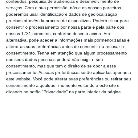
conteúdos, pesquisa de audiências e desenvolvimento de
os Emirados Árabes Unidos e a Arábia
serviços.
Com a sua permissão, nós e os nossos parceiros
Saudita.
poderemos usar identificação e dados de geolocalização
precisos através da procura de dispositivos. Poderá clicar para
consentir o processamento por nossa parte e pela parte dos
Momentos-chave
nossos 1731 parceiros, conforme descrito acima. Em
alternativa, pode aceder a informações mais pormenorizadas e
alterar as suas preferências antes de consentir ou recusar o
18/05/26 - 20:22
18/05/26 - 18:27
consentimento.
Tenha em atenção que algum processamento
Trump suspende ataque ao Irão que
Guarda Revoluci
dos seus dados pessoais poderá não exigir o seu
tinha planeado para amanhã
cobrar por uso 
consentimento, mas que tem o direito de se opor a esse
de Ormuz
processamento. As suas preferências serão aplicadas apenas a
este website. Você pode alterar suas preferências ou retirar seu
consentimento a qualquer momento voltando a este site e
clicando no botão "Privacidade" na parte inferior da página.
18 de Maio de 2026, às 20:22
⋮
Trump suspende ataque ao Irão que tinha
planeado para amanhã
Donald Trump anunciou esta segunda-