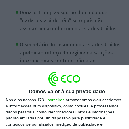
Donald Trump avisou no domingo que
“nada restará do Irão” se o país não
assinar um acordo com os Estados Unidos.
O secretário do Tesouro dos Estados Unidos
apelou ao reforço do regime de sanções
internacionais contra o Irão e ao
endurecimento do combate ao
financiamento ilícito que sustenta a
máquina militar iraniana.
Damos valor à sua privacidade
Nós e os nossos 1731
parceiros
armazenamos e/ou acedemos
Os preços do petróleo atingiram máximos
a informações num dispositivo, como cookies, e processamos
de duas semanas na madrugada desta
dados pessoais, como identificadores únicos e informações
segunda-feira, depois de ataques com
padrão enviadas por um dispositivo para publicidade e
conteúdos personalizados, medição de publicidade e
drones lançados por Teerão terem atingido