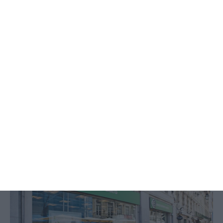
Assine já
Veja todos os planos
Grandes fundos do BES perdem
primeiro recurso contra BdP
ECO,
18 Maio 2026