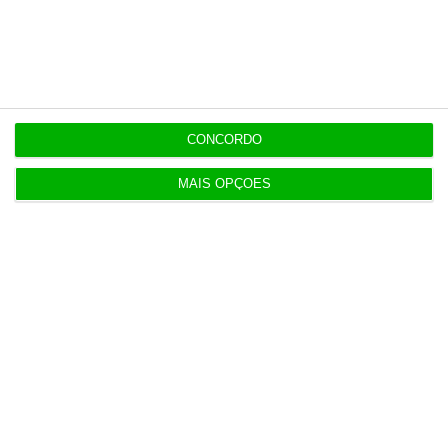
pic.twitter.com/zKZBdSJzVC
— U.S. Central Command
(@CENTCOM)
May 18, 2026
CONCORDO
MAIS OPÇÕES
eRadar
18 de Maio de 2026, às 18:27
⋮
Guarda Revolucionária ameaça cobrar por
uso de cabos submarinos de Ormuz
A Guarda Revolucionária iraniana
ameaçou cobrar pela utilização dos