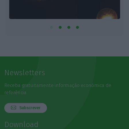
Newsletters
Receba gratuitamente informação económica de
referência
Subscrever
Download