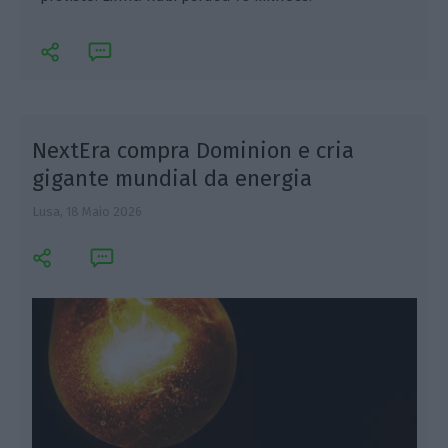
NextEra compra Dominion e cria
gigante mundial da energia
Lusa,
18 Maio 2026
M