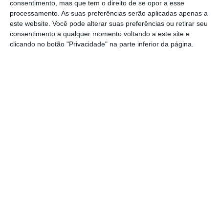
empresas da Corticeira Amorim integra a
consentimento, mas que tem o direito de se opor a esse
gestão operacional corrente, sendo uma
processamento. As suas preferências serão aplicadas apenas a
este website. Você pode alterar suas preferências ou retirar seu
prática regular e transparente
, circunscrita à
consentimento a qualquer momento voltando a este site e
mesma área geográfica de Santa Maria da
clicando no botão "Privacidade" na parte inferior da página.
Feira, sempre com respeito integral pela lei e
pelos direitos dos trabalhadores.
Esta gestão
de recursos visa responder, em cada momento,
às necessidades operacionais e à procura do
mercado, promovendo uma afetação eficiente
da força de trabalho”
, refere fonte oficial do
grupo.
Incerteza leva lucro da Corticeira a cair 6,5% até
março
Ler Mais