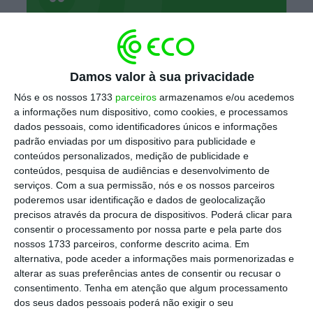
Não existe qualquer plano para
encerrar unidades industriais e
concentrar trabalhadores
Damos valor à sua privacidade
noutras fábricas. A mobilidade
Nós e os nossos 1733
parceiros
armazenamos e/ou acedemos
interna entre unidades integra a
a informações num dispositivo, como cookies, e processamos
gestão operacional corrente,
dados pessoais, como identificadores únicos e informações
padrão enviadas por um dispositivo para publicidade e
sendo uma prática regular e
conteúdos personalizados, medição de publicidade e
transparente, circunscrita à
conteúdos, pesquisa de audiências e desenvolvimento de
mesma área geográfica.
serviços.
Com a sua permissão, nós e os nossos parceiros
poderemos usar identificação e dados de geolocalização
precisos através da procura de dispositivos. Poderá clicar para
consentir o processamento por nossa parte e pela parte dos
Fonte oficial da Corticeira Amorim
nossos 1733 parceiros, conforme descrito acima. Em
alternativa, pode aceder a informações mais pormenorizadas e
alterar as suas preferências antes de consentir ou recusar o
consentimento.
Tenha em atenção que algum processamento
“A
mobilidade interna entre unidades das
dos seus dados pessoais poderá não exigir o seu