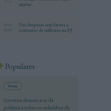
17:16
alertas
Das despesas sem fatura a
08/26
contratos de milhares na PJ
16:48
Populares
Media
Governo demarca-se da
polémica sobre os subsídios da