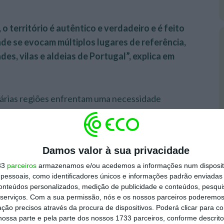
 território é autêntico e verdadeiro e é feito
e se evocam múltiplos lugares de referência,
es, vilas e aldeias de Portugal”, explica em
várias regiões enfrentam uma necessidade
 sequência dos impactos provocados pelas
 deste ano, salienta o Turismo de Portugal.
Damos valor à sua privacidade
ores da economia portuguesa, com um contributo
33
parceiros
armazenamos e/ou acedemos a informações num dispositi
ego e desenvolvimento do país.
O turismo interno
essoais, como identificadores únicos e informações padrão enviadas 
tante porque contribui para a estabilidade da
conteúdos personalizados, medição de publicidade e conteúdos, pesqui
e permite levar atividade económica a regiões
serviços.
Com a sua permissão, nós e os nossos parceiros poderemos 
ção precisos através da procura de dispositivos. Poderá clicar para co
ndo o tecido empresarial local e valorizando os
ossa parte e pela parte dos nossos 1733 parceiros, conforme descrit