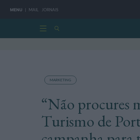
MENU
MAIL
JORNAIS
MARKETING
“Não procures m
Turismo de Por
campanha para t