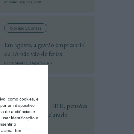
António Larguesa,
6:58
Opinião EContas
Em agosto, a gestão empresarial
e a IA não vão de férias
Pedro Montez,
3 Agosto 2026
Atualidade
vo, como cookies, e
Hoje nas notícias: PRR, pensões
por um dispositivo
sa de audiências e
e trabalho não declarado
usar identificação e
nsentir o
ECO,
3 Agosto 2026
o acima. Em