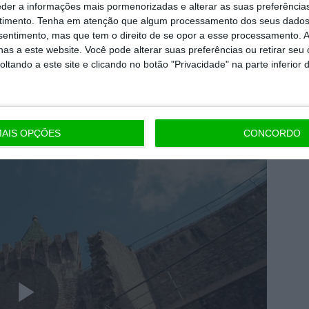
o da Economia e da Coesão Territorial, Manuel
eder a informações mais pormenorizadas e alterar as suas preferência
timento.
Tenha em atenção que algum processamento dos seus dados
nsentimento, mas que tem o direito de se opor a esse processamento. A
as a este website. Você pode alterar suas preferências ou retirar seu
eira em Porto de Mós, é composta por duas
tando a este site e clicando no botão "Privacidade" na parte inferior 
 e junho e outra de setembro a novembro e vai
ádio e conteúdos digitais.
A Dentsu assina a
 produtora é a The end Films.
AIS OPÇÕES
CONCORDO