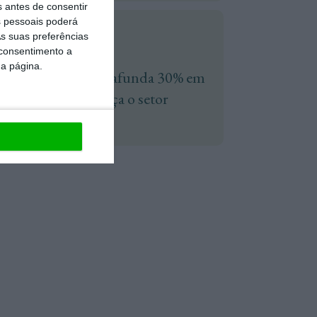
s antes de consentir
 pessoais poderá
s suas preferências
Economia
 consentimento a
da página.
Preço da cortiça afunda 30% em
dois anos e ameaça o setor
Lusa,
3 Agosto 2026