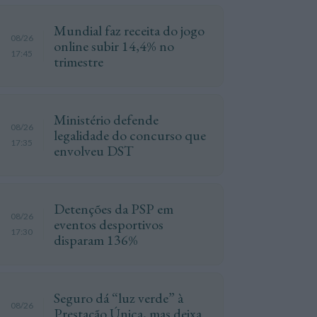
Mundial faz receita do jogo
08/26
online subir 14,4% no
17:45
trimestre
Ministério defende
08/26
legalidade do concurso que
17:35
envolveu DST
Detenções da PSP em
08/26
eventos desportivos
17:30
disparam 136%
Seguro dá “luz verde” à
08/26
Prestação Única, mas deixa