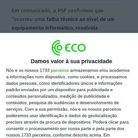
Em comunicado, a PSP confirmou que
“ocorreu uma
falha técnica ao nível de um
equipamento informático, resolvida
imediatamente e sem impacto
devido aos
planos de contingência
previstos, continuando
o controlo da fronteira a desenvolver-se
Damos valor à sua privacidade
sempre no estrito cumprimento das regras de
Nós e os nossos 1733
parceiros
armazenamos e/ou acedemos
segurança e das normas de controlo
a informações num dispositivo, como cookies, e processamos
fronteiriço”.
dados pessoais, como identificadores únicos e informações
padrão enviadas por um dispositivo para publicidade e
conteúdos personalizados, medição de publicidade e
conteúdos, pesquisa de audiências e desenvolvimento de
“Para já” não está previsto parar controlo nos
serviços.
Com a sua permissão, nós e os nossos parceiros
aeroportos
poderemos usar identificação e dados de geolocalização
Ler Mais
precisos através da procura de dispositivos. Poderá clicar para
consentir o processamento por nossa parte e pela parte dos
nossos 1733 parceiros, conforme descrito acima. Em