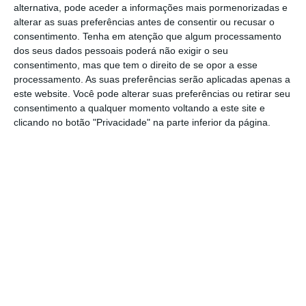
Em causa estão publicações nas redes sociais
alternativa, pode aceder a informações mais pormenorizadas e
com queixas de atrasos de várias horas
, algo
alterar as suas preferências antes de consentir ou recusar o
consentimento.
Tenha em atenção que algum processamento
que a PSP nega, lamentando a
dos seus dados pessoais poderá não exigir o seu
“desinformação relativamente aos tempos de
consentimento, mas que tem o direito de se opor a esse
espera no controlo das fronteiras aéreas,
processamento. As suas preferências serão aplicadas apenas a
este website. Você pode alterar suas preferências ou retirar seu
designadamente, hoje, no Aeroporto
consentimento a qualquer momento voltando a este site e
Humberto Delgado”,
em Lisboa, em que o
clicando no botão "Privacidade" na parte inferior da página.
tempo de espera registado foi de 32 minutos
nas partidas e 36 minutos nas chegadas.
Em Faro, os passageiros aguardam em média
45 minutos nas partidas e 40 minutos nas
chegadas, enquanto no Porto, estão
registados 10 minutos na área das partidas e
30 minutos nas chegadas.