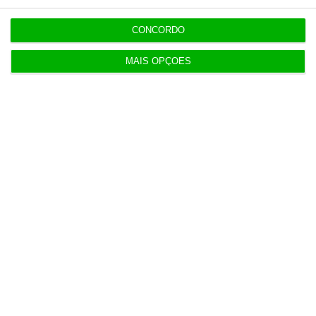
CONCORDO
Populares
MAIS OPÇÕES
5 projetos nacionais para o espaço recebem 600
mil euros
3 Agosto 2026
Preços do petróleo em alta com incertezas nas
negociações
4 Agosto 2026
Lucro do Novobanco cai 15,6% com impostos e
custos da venda
4 Agosto 2026