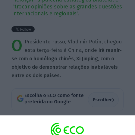
"trocar opiniões sobre as grandes questões
internacionais e regionais".
O
Presidente russo, Vladimir Putin, chegou
esta terça-feira à China, onde
irá reunir-
se com o homólogo chinês, Xi Jinping, com o
objetivo de demonstrar relações inabaláveis
entre os dois países.
Escolha o ECO como fonte
›
Escolher
preferida no Google
Putin aterrou no aeroporto internacional de
Pequim pouco depois das 23:15 locais (16:15