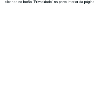
clicando no botão "Privacidade" na parte inferior da página.
Assine o ECO Premium
No momento em que a informação é
mais importante do que nunca, apoie
o jornalismo independente e rigoroso.
De que forma? Assine o ECO Premium e
tenha acesso a notícias exclusivas, à
opinião que conta, às reportagens e
especiais que mostram o outro lado da
história.
Esta assinatura é uma forma de apoiar