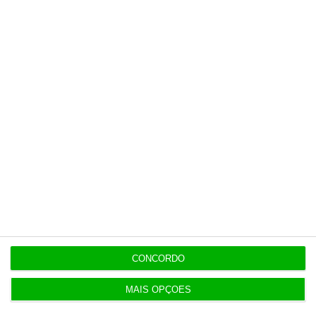
Populares
AstraZeneca negoceia megafusão com BMS
3 Agosto 2026
Rock ‘n’ Law volta a 1 de outubro
3 Agosto 2026
Projeto estuda diagnóstico precoce da doença
CONCORDO
renal crónica
MAIS OPÇÕES
4 Agosto 2026