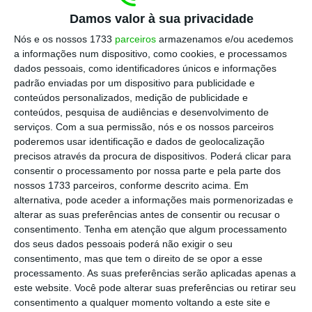
em Lisboa), apenas alguns dias após a visita
Damos valor à sua privacidade
de Donald Trump, e foi recebido pelo ministro
Nós e os nossos 1733
parceiros
armazenamos e/ou acedemos
dos Negócios Estrangeiros chinês que o
a informações num dispositivo, como cookies, e processamos
aguardava para lhe dar as boas-vindas.
dados pessoais, como identificadores únicos e informações
padrão enviadas por um dispositivo para publicidade e
conteúdos personalizados, medição de publicidade e
conteúdos, pesquisa de audiências e desenvolvimento de
Com 73 e 72 anos, respetivamente,
Vladimir
serviços.
Com a sua permissão, nós e os nossos parceiros
Putin e o seu homólogo chinês, Xi Jinping, vão
poderemos usar identificação e dados de geolocalização
discutir formas de “reforçar” a parceria
precisos através da procura de dispositivos. Poderá clicar para
consentir o processamento por nossa parte e pela parte dos
estratégica bilateral e “trocar opiniões sobre
nossos 1733 parceiros, conforme descrito acima. Em
as grandes questões internacionais e
alternativa, pode aceder a informações mais pormenorizadas e
regionais”, segundo a presidência russa.
alterar as suas preferências antes de consentir ou recusar o
consentimento.
Tenha em atenção que algum processamento
dos seus dados pessoais poderá não exigir o seu
consentimento, mas que tem o direito de se opor a esse
processamento. As suas preferências serão aplicadas apenas a
este website. Você pode alterar suas preferências ou retirar seu
consentimento a qualquer momento voltando a este site e
https://eco.sapo.pt/2026/05/19/vladimir-putin-chega-a-pequim-para-reunir-com-xi-jinping/
Copiar