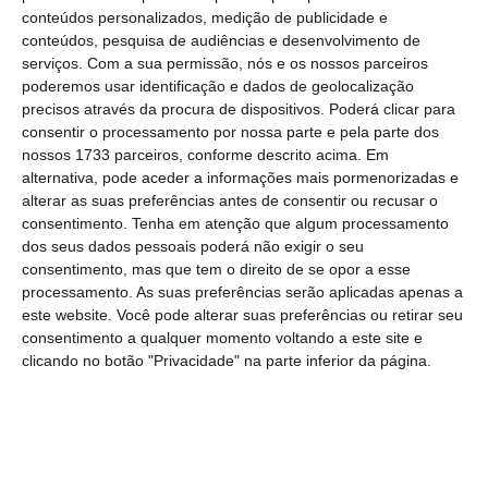
marca britânica que é hoje o principal ativo da
conteúdos personalizados, medição de publicidade e
conteúdos, pesquisa de audiências e desenvolvimento de
sua divisão de maquilhagem.
A fundadora
serviços.
Com a sua permissão, nós e os nossos parceiros
mantém os restantes 21,5%. O contrato prevê
poderemos usar identificação e dados de geolocalização
opções de compra e venda que permitirão à
precisos através da procura de dispositivos. Poderá clicar para
consentir o processamento por nossa parte e pela parte dos
empresa espanhola chegar a 100% da marca
nossos 1733 parceiros, conforme descrito acima. Em
entre 2026 e 2031, com uma valorização
alternativa, pode aceder a informações mais pormenorizadas e
dependente da evolução do negócio.
alterar as suas preferências antes de consentir ou recusar o
consentimento.
Tenha em atenção que algum processamento
dos seus dados pessoais poderá não exigir o seu
Segundo o jornal espanhol, o acordo inclui ainda
consentimento, mas que tem o direito de se opor a esse
uma cláusula de mudança de controlo que daria
processamento. As suas preferências serão aplicadas apenas a
a Charlotte Tilbury o direito de forçar a venda da
este website. Você pode alterar suas preferências ou retirar seu
consentimento a qualquer momento voltando a este site e
sua participação de 21,5%. Essa operação poderia
clicando no botão "Privacidade" na parte inferior da página.
representar um pagamento de várias centenas
de milhões de euros por parte da Puig,
montante que a Estée Lauder não estará
disposta a assumir nos termos atuais.