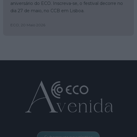
aniversário do ECO. Inscreva-se, o festival decorre no
dia 27 de maio, no CCB em Lisboa.
ECO,
20 Maio 2026