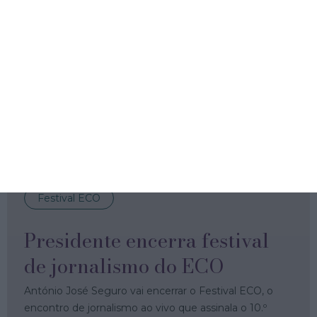
Especialistas alertam para "importantes
desigualdades" no acesso ao mercado de trabalho.
Fatia de agregados pobres com intensidade laboral
baixa ou muito baixa é 7 vezes superior às demais
famílias.
Isabel Patrício,
20 Maio 2026
Festival ECO
Presidente encerra festival
de jornalismo do ECO
António José Seguro vai encerrar o Festival ECO, o
encontro de jornalismo ao vivo que assinala o 10.º