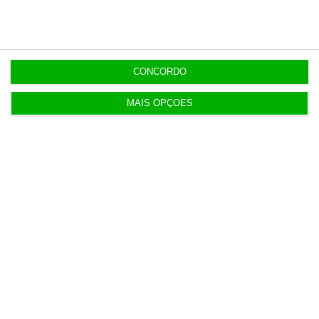
Populares
CONCORDO
MAIS OPÇÕES
Entrevista
“Americanos consideram que há
muita fruta pendurada no futebol
europeu”
Alberto Teixeira, Hugo Amaral,
7 Agosto 2026
Política