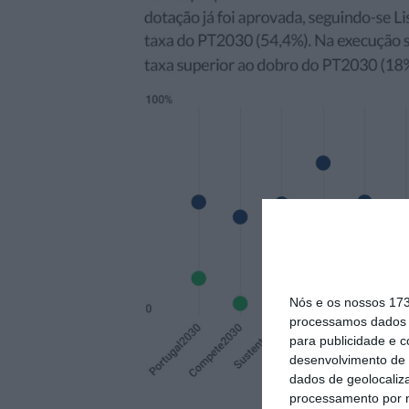
Nós e os nossos 17
processamos dados p
para publicidade e 
desenvolvimento de 
dados de geolocaliza
processamento por n