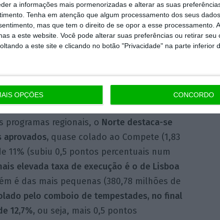
eder a informações mais pormenorizadas e alterar as suas preferência
timento.
Tenha em atenção que algum processamento dos seus dados
nsentimento, mas que tem o direito de se opor a esse processamento. A
 de dotação, o
Sustentável 2030
tem uma
as a este website. Você pode alterar suas preferências ou retirar seu
tando a este site e clicando no botão "Privacidade" na parte inferior 
, também conhecido como o programa das
a com uma execução de 5,8%. No entanto, é o
 aprovados
(1,84 mil milhões), mas cai para
s de euros.
AIS OPÇÕES
CONCORDO
os programas regionais, o
Norte destaca-se
s aprovados,
quase colado ao Compete (1,83
de 11% (subiu 0,5 pontos percentuais num
ais elevada taxa de execução é o de Lisboa
ém é das mais pequenas (380,78 milhões de
olado pelo comboio de tempestades, no final
de 12,7%,
ou seja, mais 0,5 pontos