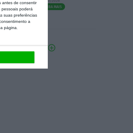
07/10/2026
s antes de consentir
SAIBA MAIS
 pessoais poderá
s suas preferências
 consentimento a
da página.