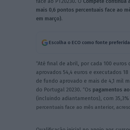
face ao PT20230. O
Compete continua a
mais 0,6 pontos percentuais face ao m
em março).
Escolha o ECO como fonte preferid
“Até final de abril, por cada 100 euro
aprovados 54,4 euros e executados 18 
de fundo aprovado e mais de 4,1 mil m
do Portugal 20230. “Os
pagamentos aos
(incluindo adiantamentos), com 35,3%
percentuais face ao mês anterior, acre
Qualificação inicial no apoio aos curso