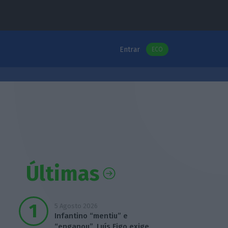
Entrar
ECO
Últimas
5 Agosto 2026
Infantino “mentiu” e
“enganou”. Luís Figo exige