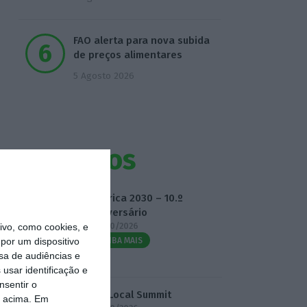
FAO alerta para nova subida
de preços alimentares
5 Agosto 2026
Eventos
Fábrica 2030 – 10.º
Aniversário
14/10/2026
vo, como cookies, e
por um dispositivo
SAIBA MAIS
sa de audiências e
usar identificação e
nsentir o
3.º Local Summit
o acima. Em