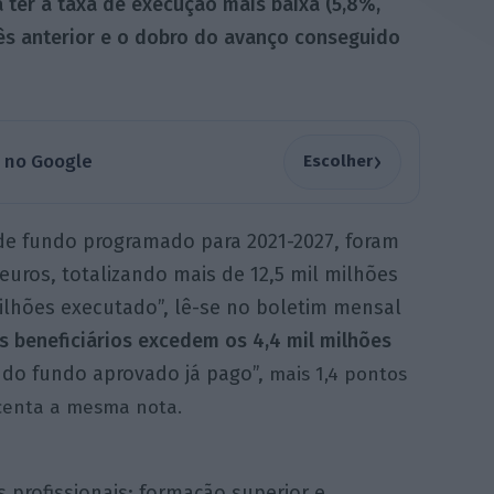
 ter a taxa de execução mais baixa (5,8%,
ês anterior e o dobro do avanço conseguido
›
a no Google
Escolher
s de fundo programado para 2021-2027, foram
euros, totalizando mais de 12,5 mil milhões
ilhões executado”,
lê-se no boletim mensal
 beneficiários excedem os 4,4 mil milhões
 do fundo aprovado já pago”,
mais 1,4 pontos
scenta a mesma nota.
s profissionais; formação superior e