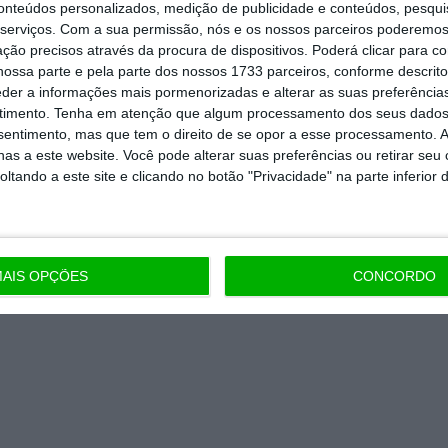
conteúdos personalizados, medição de publicidade e conteúdos, pesqui
nta, às reportagens e especiais que
serviços.
Com a sua permissão, nós e os nossos parceiros poderemos 
ória.
ção precisos através da procura de dispositivos. Poderá clicar para co
ossa parte e pela parte dos nossos 1733 parceiros, conforme descrit
eder a informações mais pormenorizadas e alterar as suas preferência
 de apoiar o ECO e os seus
timento.
Tenha em atenção que algum processamento dos seus dados
artida é o jornalismo independente,
nsentimento, mas que tem o direito de se opor a esse processamento. A
as a este website. Você pode alterar suas preferências ou retirar seu
tando a este site e clicando no botão "Privacidade" na parte inferior 
Assine já
todos os planos
AIS OPÇÕES
CONCORDO