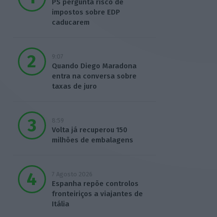
PS pergunta risco de
impostos sobre EDP
caducarem
9:07
Quando Diego Maradona
entra na conversa sobre
taxas de juro
8:59
Volta já recuperou 150
milhões de embalagens
7 Agosto 2026
Espanha repõe controlos
fronteiriços a viajantes de
Itália