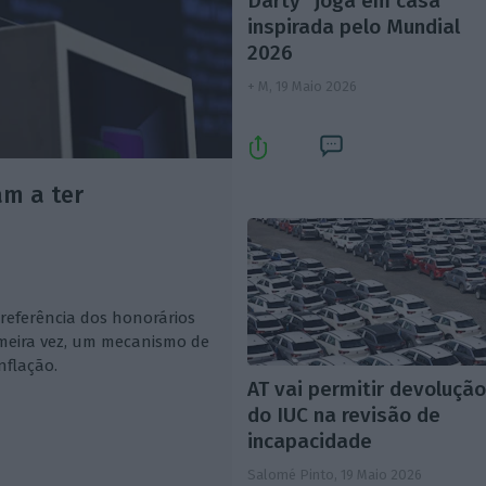
Darty “joga em casa”
inspirada pelo Mundial
2026
+ M,
19 Maio 2026
am a ter
referência dos honorários
rimeira vez, um mecanismo de
nflação.
AT vai permitir devoluçã
do IUC na revisão de
incapacidade
Salomé Pinto,
19 Maio 2026