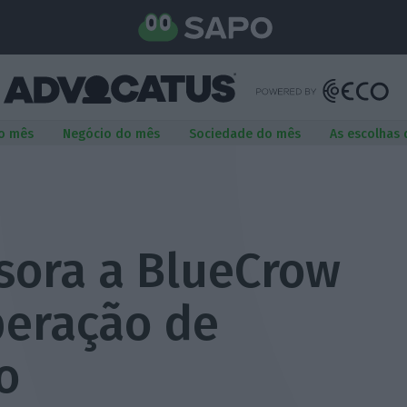
o mês
Negócio do mês
Sociedade do mês
As escolhas
ssora a BlueCrow
peração de
o