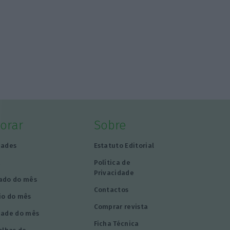
lorar
Sobre
dades
Estatuto Editorial
a
Política de
Privacidade
ado do mês
Contactos
io do mês
Comprar revista
dade do mês
Ficha Técnica