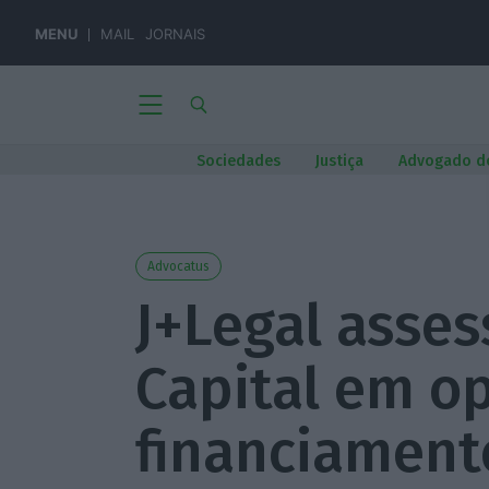
MENU
MAIL
JORNAIS
Sociedades
Justiça
Advogado d
Advocatus
J+Legal asse
Capital em o
financiament