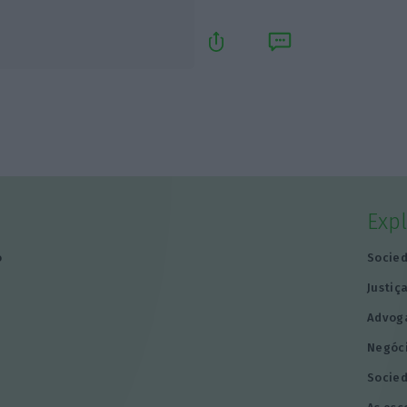
Exp
o
Socie
Justiç
Advog
Negóc
Socie