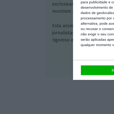
para publicidade e 
exclusivas, à opinião que co
desenvolvimento de 
mostram o outro lado da hist
dados de geolocaliza
processamento por n
alternativa, pode ac
Esta assinatura é uma forma
ou recusar o consen
jornalistas. A nossa contrap
não exigir o seu co
rigoroso e credível.
serão aplicadas apen
qualquer momento vol
Veja 
M