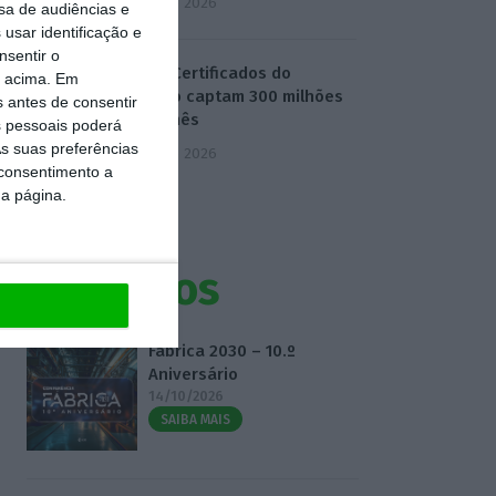
5 Agosto 2026
sa de audiências e
usar identificação e
nsentir o
Novos Certificados do
o acima. Em
Tesouro captam 300 milhões
s antes de consentir
no 1.º mês
 pessoais poderá
s suas preferências
5 Agosto 2026
 consentimento a
da página.
Eventos
Fábrica 2030 – 10.º
Aniversário
14/10/2026
SAIBA MAIS