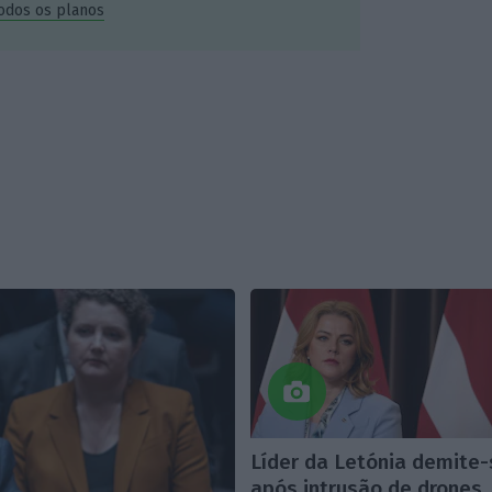
todos os planos
Líder da Letónia demite
após intrusão de drones