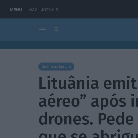
MENU
MAIL
JORNAIS
Guerra na Europa
Lituânia emit
aéreo” após 
drones. Pede
que se abrig