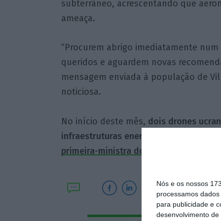
subterrâneo, acrescentando que aerona
ameaça.
“Procurem abrigo imediatamente num 
queridos e aguardem novas recomendaç
mensagem enviada à população de Vilni
noticiosa.
No início deste mês,
dois drones ucran
infraestruturas energéticas na Letónia
primeira-ministra do país, EvikaSilina, 
Nós e os nossos 17
processamos dados p
para publicidade e 
desenvolvimento de 