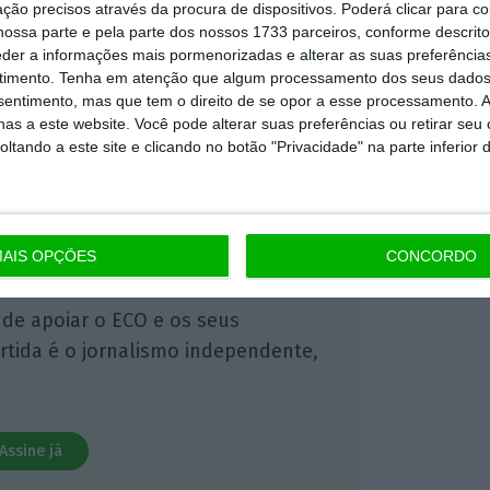
ção precisos através da procura de dispositivos. Poderá clicar para co
 ECO Premium
ossa parte e pela parte dos nossos 1733 parceiros, conforme descrit
eder a informações mais pormenorizadas e alterar as suas preferência
timento.
Tenha em atenção que algum processamento dos seus dados
mação é mais importante do que
nsentimento, mas que tem o direito de se opor a esse processamento. A
as a este website. Você pode alterar suas preferências ou retirar seu
dependente e rigoroso.
tando a este site e clicando no botão "Privacidade" na parte inferior 
Premium e tenha acesso a notícias
nta, às reportagens e especiais que
ória.
AIS OPÇÕES
CONCORDO
 de apoiar o ECO e os seus
artida é o jornalismo independente,
Assine já