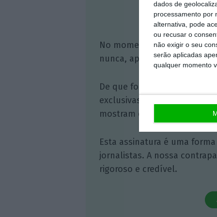
dados de geolocaliza
Assine o
processamento por n
alternativa, pode ac
ou recusar o consen
No momento em que a infor
não exigir o seu co
serão aplicadas apen
nunca, apoie o jornalismo in
qualquer momento vol
De que forma? Assine o ECO 
exclusivas, à opinião que co
mostram o outro lado da hist
M
Esta assinatura é uma forma
jornalistas. A nossa contrap
rigoroso e credível.