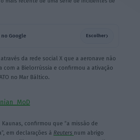
é o mais recente de uma série de incidentes de
›
a no Google
Escolher
 através da rede social X que a aeronave não
ra com a Bielorrússia e confirmou a ativação
ATO no Mar Báltico.
anian_MoD
s Kaunas, confirmou que “a missão de
a”, em declarações à
Reuters
num abrigo