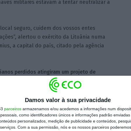
ves militares estavam a tentar neutralizar a
local seguro, cuidem dos vossos entes
ões”, alertou o exército da Lituânia numa
us, a capital do país, citado pela agência
ianos perdidos atingiram um projeto de
, provocando uma crise política que levou a
a demitir-se
na semana passada.
Damos valor à sua privacidade
33
parceiros
armazenamos e/ou acedemos a informações num dispositi
https://eco.sapo.pt/2026/05/20/lituania-emitiu-alerta-aereo-apos-incursao-de-drones-pede-a-populacao-que-se-abrigue/
Copiar
essoais, como identificadores únicos e informações padrão enviadas 
conteúdos personalizados, medição de publicidade e conteúdos, pesqui
serviços.
Com a sua permissão, nós e os nossos parceiros poderemos 