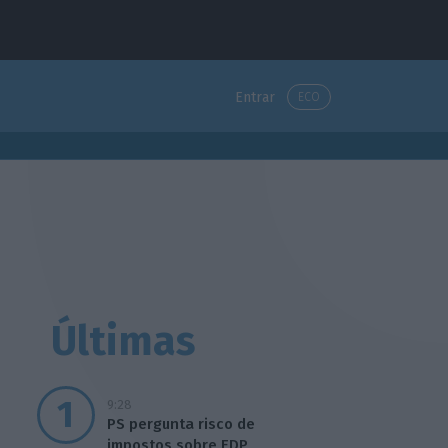
Entrar
ECO
Últimas
9:28
PS pergunta risco de
impostos sobre EDP