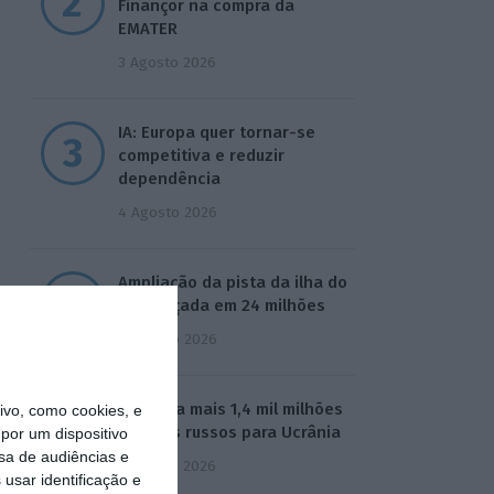
Finançor na compra da
EMATER
3 Agosto 2026
IA: Europa quer tornar-se
competitiva e reduzir
dependência
4 Agosto 2026
Ampliação da pista da ilha do
Pico orçada em 24 milhões
4 Agosto 2026
UE envia mais 1,4 mil milhões
vo, como cookies, e
de juros russos para Ucrânia
por um dispositivo
sa de audiências e
5 Agosto 2026
usar identificação e