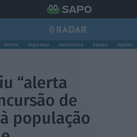
Defesa
Segurança
Aeronáutica
Espaço
Opinião
iu “alerta
incursão de
 à população
ue