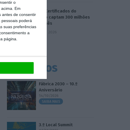
nsentir o
o acima. Em
Novos Certificados do
s antes de consentir
Tesouro captam 300 milhões
 pessoais poderá
no 1.º mês
s suas preferências
5 Agosto 2026
 consentimento a
da página.
Eventos
Fábrica 2030 – 10.º
Aniversário
14/10/2026
SAIBA MAIS
3.º Local Summit