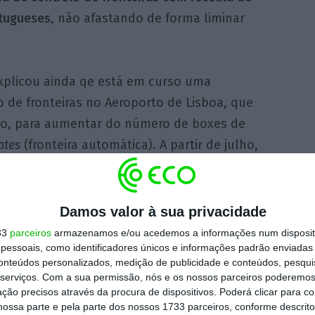
tugueses
, não afastando de forma liminar
explicou ainda qe está em curso uma
o de fronteiras no Aeroporto de Lisboa, que
io, para aumentar do número de boxes de
ates
(fronteira automática). A partir de julho,
sos humanos afetos ao controlo de
 da PSP.
Damos valor à sua privacidade
ados amanhã” na habitação
33
parceiros
armazenamos e/ou acedemos a informações num dispositi
essoais, como identificadores únicos e informações padrão enviadas 
conteúdos personalizados, medição de publicidade e conteúdos, pesqui
a República, o ministro das Infraestruturas e
serviços.
Com a sua permissão, nós e os nossos parceiros poderemos 
 ainda que o pacote
Construir Portugal
é um
ção precisos através da procura de dispositivos. Poderá clicar para co
ossa parte e pela parte dos nossos 1733 parceiros, conforme descrit
crise da habitação, mas reconheceu que “
não