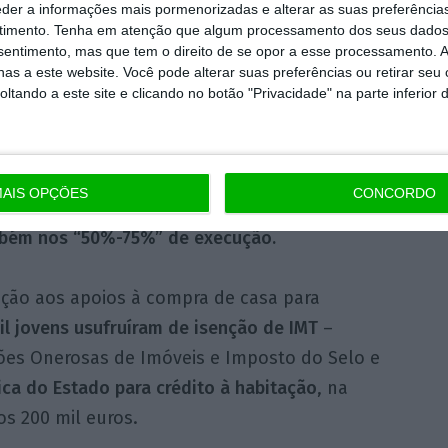
eder a informações mais pormenorizadas e alterar as suas preferência
e fiscal
que estamos agora a implementar
”.
timento.
Tenha em atenção que algum processamento dos seus dados
nsentimento, mas que tem o direito de se opor a esse processamento. A
as a este website. Você pode alterar suas preferências ou retirar seu
, do partido Livre, Miguel Pinto Luz elencou
tando a este site e clicando no botão "Privacidade" na parte inferior 
e a redução do IVA na construção (“100%”),
de casas devolutas (“100%”), o desbloqueio
undo de emergência de habitação (“75%
AIS OPÇÕES
CONCORDO
está no processo legislativo”, bem como a
mbém nos “50%-75%” de execução.
ação aos apoios à compra de casa para
il jovens usufruíram de isenção de IMT
–
ões Onerosas de Imóveis e Imposto do Selo e
ica
do Estado para crédito à habitação
, na
s 200 mil euros.