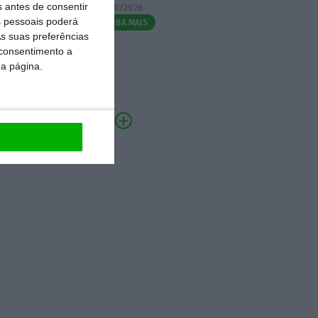
s antes de consentir
07/10/2026
 pessoais poderá
SAIBA MAIS
s suas preferências
 consentimento a
da página.