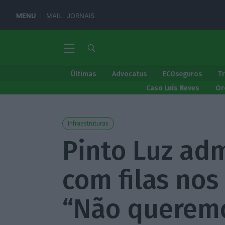
MENU
MAIL
JORNAIS
Últimas
Advocatus
ECOseguros
T
Caso Luís Neves
Or
Infraestruturas
Pinto Luz ad
com filas nos
“Não querem