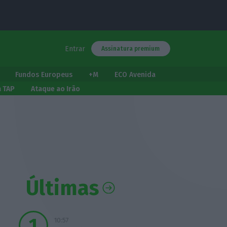
Entrar
Assinatura premium
Fundos Europeus
+M
ECO Avenida
a TAP
Ataque ao Irão
Últimas
10:57