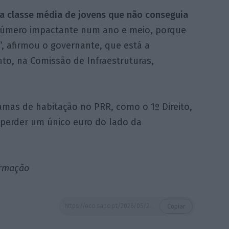
a classe média de jovens que não conseguia
número impactante num ano e meio, porque
”, afirmou o governante, que está a
o, na Comissão de Infraestruturas,
mas de habitação no PRR, como o 1º Direito,
 perder um único euro do lado da
ormação
https://eco.sapo.pt/2026/05/20/pinto-luz-admite-embaraco-com-filas-nos-aeroportos-nao-queremos-comprometer-mais-a-imagem-de-portugal/
Copiar