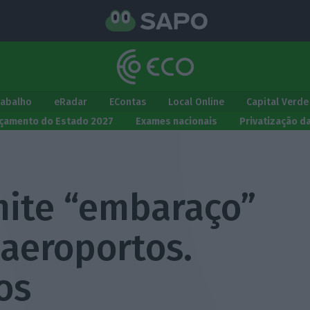
rabalho
eRadar
EContas
Local Online
Capital Verde
çamento do Estado 2027
Exames nacionais
Privatização d
mite “embaraço”
 aeroportos.
os