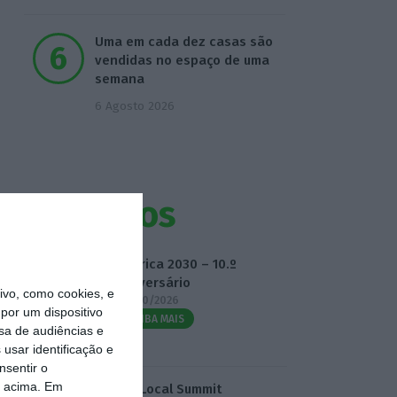
Uma em cada dez casas são
vendidas no espaço de uma
semana
6 Agosto 2026
Eventos
Fábrica 2030 – 10.º
Aniversário
vo, como cookies, e
14/10/2026
por um dispositivo
SAIBA MAIS
sa de audiências e
usar identificação e
nsentir o
o acima. Em
3.º Local Summit