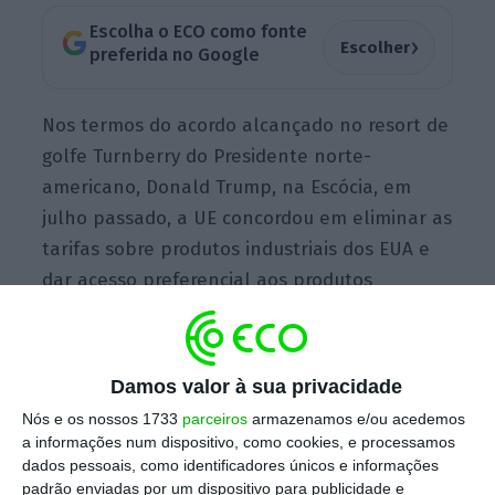
Escolha o ECO como fonte
›
Escolher
preferida no Google
Nos termos do acordo alcançado no resort de
golfe Turnberry do Presidente norte-
americano, Donald Trump, na Escócia, em
julho passado, a UE concordou em eliminar as
tarifas sobre produtos industriais dos EUA e
dar acesso preferencial aos produtos
agrícolas e de mar norte-americanos. Em
troca, os Estados Unidos iriam impor tarifas
de 15% sobre a maioria dos produtos da UE.
Damos valor à sua privacidade
Nós e os nossos 1733
parceiros
armazenamos e/ou acedemos
a informações num dispositivo, como cookies, e processamos
Quase dez meses após esse acordo-quadro, o
dados pessoais, como identificadores únicos e informações
Parlamento Europeu e o Conselho
, o órgão
padrão enviadas por um dispositivo para publicidade e