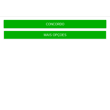
11:49
Governo alivia limites à despesa dos concelhos
em calamidade
CONCORDO
MAIS OPÇÕES
11:27
Onde publicitar fundos europeus? Já há uma lista
oficial
11:19
Dotações para I&D dos governos da UE disparam
61% em 10 anos
11:15
Exportações de bens sobem 1,7% no primeiro
semestre