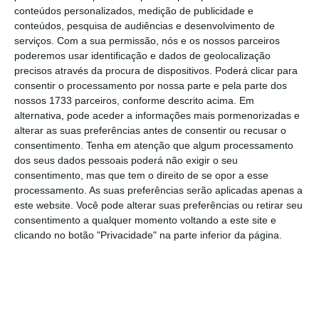
conteúdos personalizados, medição de publicidade e
que representa os governos da UE,
chegaram
conteúdos, pesquisa de audiências e desenvolvimento de
a acordo sobre um texto legislativo
, abrindo
serviços.
Com a sua permissão, nós e os nossos parceiros
caminho para que as reduções de direitos
poderemos usar identificação e dados de geolocalização
precisos através da procura de dispositivos. Poderá clicar para
aduaneiros da UE entrem em vigor com
consentir o processamento por nossa parte e pela parte dos
salvaguardas, caso Trump renuncie ao acordo.
nossos 1733 parceiros, conforme descrito acima. Em
alternativa, pode aceder a informações mais pormenorizadas e
alterar as suas preferências antes de consentir ou recusar o
“Congratulo-me com o acordo alcançado pelo
consentimento.
Tenha em atenção que algum processamento
Parlamento Europeu e pelo Conselho sobre a
dos seus dados pessoais poderá não exigir o seu
redução das tarifas aduaneiras para as
consentimento, mas que tem o direito de se opor a esse
processamento. As suas preferências serão aplicadas apenas a
exportações industriais dos EUA para a UE.
este website. Você pode alterar suas preferências ou retirar seu
Isto significa que
em breve cumpriremos a
consentimento a qualquer momento voltando a este site e
nossa parte da Declaração Conjunta UE-EUA,
clicando no botão "Privacidade" na parte inferior da página.
tal como prometido. Apelo agora aos co-
legisladores para que ajam rapidamente e
finalizem o processo”, escreveu a presidente
da Comissão Europeia, Ursula von der Leyen,