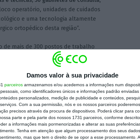
loco operatório, unidades de cuidados
cológico e uma tecnologia altamente
rgico ortopédico desta região”.
o de mais de 300 postos de trabalho
esidente executivo precisou ainda que o
 centros de saúde, onde trabalham mais de 20
e 1.100 camas ao serviço da população e
Damos valor à sua privacidade
31
parceiros
armazenamos e/ou acedemos a informações num dispositi
essoais, como identificadores únicos e informações padrão enviadas 
conteúdos personalizados, medição de publicidade e conteúdos, pesqui
ida traduziu-se, em 2025, em mais de 3,8
serviços.
Com a sua permissão, nós e os nossos parceiros poderemos 
ção precisos através da procura de dispositivos. Poderá clicar para co
rurgias, 200 mil internamentos, quase mil
ossa parte e pela parte dos nossos 1731 parceiros, conforme descrit
a e mais de 6.000 partos. Prestámos cuidados
eder a informações mais pormenorizadas e alterar as suas preferência
soas”, informou.
timento.
Tenha em atenção que algum processamento dos seus dados
nsentimento, mas que tem o direito de se opor a esse processamento. A