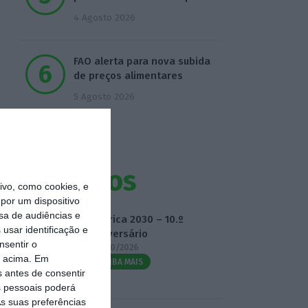
4 Agosto 2026
FAO alerta para nova subida
de preços alimentares
5 Agosto 2026
Eventos
vo, como cookies, e
por um dispositivo
sa de audiências e
Fábrica 2030 – 10.º
usar identificação e
Aniversário
nsentir o
14/10/2026
o acima. Em
SAIBA MAIS
s antes de consentir
 pessoais poderá
s suas preferências