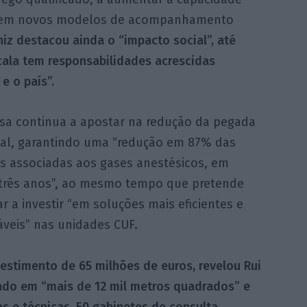
a e em novos modelos de acompanhamento
niz destacou ainda o “impacto social”, até
ala tem responsabilidades acrescidas
e o país”.
sa continua a apostar na redução da pegada
al, garantindo uma “redução em 87% das
s associadas aos gases anestésicos, em
três anos”, ao mesmo tempo que pretende
r a investir “em soluções mais eficientes e
áveis” nas unidades CUF.
vestimento de 65 milhões de euros, revelou Rui
ado em “mais de 12 mil metros quadrados” e
s e técnicas, 50 gabinetes de consulta
,