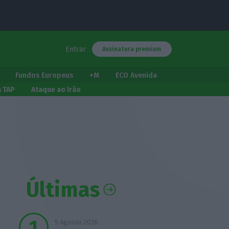
Entrar
Assinatura premium
Fundos Europeus
+M
ECO Avenida
a TAP
Ataque ao Irão
Últimas
5 Agosto 2026