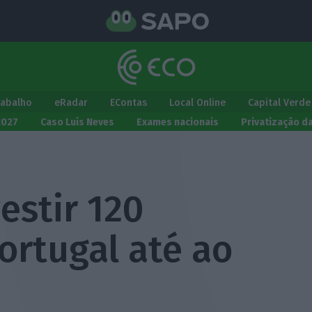
rabalho
eRadar
EContas
Local Online
Capital Verde
2027
Caso Luís Neves
Exames nacionais
Privatização d
estir 120
ortugal até ao