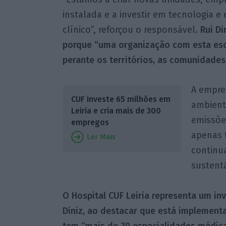
instalada e a investir em tecnologi
clínico”, reforçou o responsável.
Rui Di
porque “uma organização com esta esc
perante os territórios, as comunidades 
A empre
CUF investe 65 milhões em
ambient
Leiria e cria mais de 300
emissõe
empregos
apenas 
Ler Mais
continua
sustent
O Hospital CUF Leiria representa um in
Diniz, ao destacar que está implement
tem “mais de 30 especialidades médica