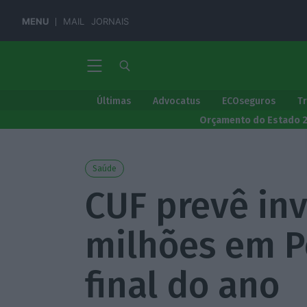
MENU
MAIL
JORNAIS
Últimas
Advocatus
ECOseguros
T
Orçamento do Estado 
Saúde
CUF prevê inv
milhões em P
final do ano