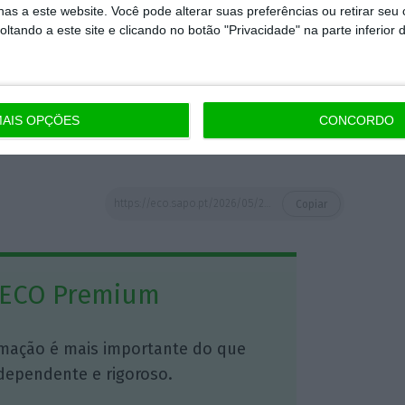
as a este website. Você pode alterar suas preferências ou retirar seu
tou 8.600 doentes oncológicos e realizou mais
tando a este site e clicando no botão "Privacidade" na parte inferior 
 a primeira unidade sobrevivente do cancro,
anhamento das sequelas da doença e na
 tratamento”, observou, destacando os dez
AIS OPÇÕES
CONCORDO
https://eco.sapo.pt/2026/05/21/cuf-preve-investir-120-milhoes-em-portugal-ate-ao-final-do-ano/
Copiar
 ECO Premium
mação é mais importante do que
dependente e rigoroso.