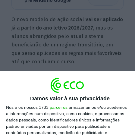
preferida no Google
O novo modelo de ação social
vai ser aplicado
já a partir do ano letivo 2026/2027
, mas os
alunos abrangidos pelo atual sistema
beneficiarão de um regime transitório, em
que serão aplicadas as regras mais favoráveis
até que concluam o curso.
De acordo com um decreto-lei aprovado esta
quinta-feira em Conselho de Ministros,
o
Damos valor à sua privacidade
cálculo da bolsa passará a considerar o custo
Nós e os nossos 1733
parceiros
armazenamos e/ou acedemos
médio de estudar no ensino superior
a informações num dispositivo, como cookies, e processamos
(estimado por concelho e incluindo despesas
dados pessoais, como identificadores únicos e informações
com propina, alimentação, transporte e
padrão enviadas por um dispositivo para publicidade e
conteúdos personalizados, medição de publicidade e
alojamento)
e o rendimento que o agregado