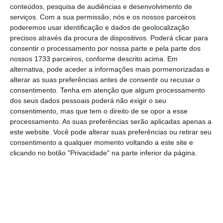
conteúdos, pesquisa de audiências e desenvolvimento de
familiar pode disponibilizar ao estudante
.
serviços.
Com a sua permissão, nós e os nossos parceiros
poderemos usar identificação e dados de geolocalização
precisos através da procura de dispositivos. Poderá clicar para
Se a diferença for positiva o estudante
consentir o processamento por nossa parte e pela parte dos
recebe bolsa, explicou à Lusa fonte do
nossos 1733 parceiros, conforme descrito acima. Em
Governo, que sublinhou que o novo método
alternativa, pode aceder a informações mais pormenorizadas e
alterar as suas preferências antes de consentir ou recusar o
de cálculo permite garantir progressividade e
consentimento.
Tenha em atenção que algum processamento
ajusta automaticamente o limiar de
dos seus dados pessoais poderá não exigir o seu
elegibilidade às despesas calculadas em cada
consentimento, mas que tem o direito de se opor a esse
processamento. As suas preferências serão aplicadas apenas a
concelho.
este website. Você pode alterar suas preferências ou retirar seu
consentimento a qualquer momento voltando a este site e
Com a aplicação das novas regras, que
clicando no botão "Privacidade" na parte inferior da página.
representam um investimento de 220 milhões
de euros (mais 53% face aos atuais 144
milhões de euros),
o Governo estima que o
valor médio anual da bolsa passe de 1.734
para 2.660 euros, um aumento de 926 euros