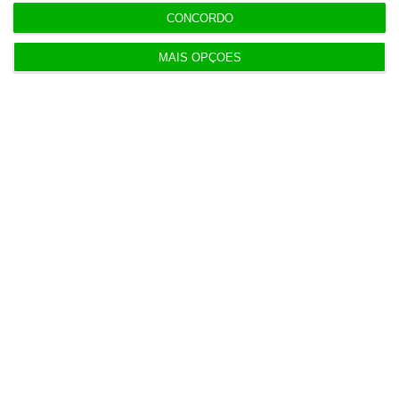
contrapartida é o jornalismo
CONCORDO
independente, rigoroso e credível.
MAIS OPÇÕES
Assine já
Veja todos os planos
Últimas
7 Agosto 2026
Espanha repõe controlos fronteiriços a viajantes
de Itália