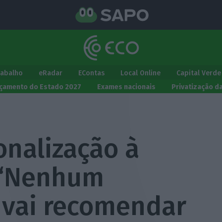
rabalho
eRadar
EContas
Local Online
Capital Verde
çamento do Estado 2027
Exames nacionais
Privatização d
onalização à
 “Nenhum
 vai recomendar