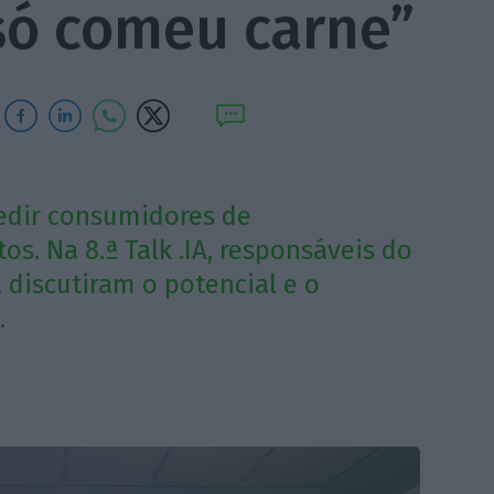
só comeu carne”
edir consumidores de
. Na 8.ª Talk .IA, responsáveis do
a discutiram o potencial e o
.