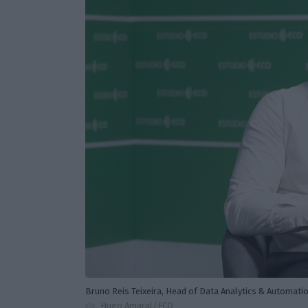
Bruno Reis Teixeira, Head of Data Analytics & Automatio
Hugo Amaral/ECO