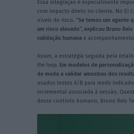
Essa integração é especialmente impo
com impacto direto no cliente. No El C
níveis de risco.
“Se temos um agente qu
um risco elevado”, explicou Bruno Reis
validação humana
e acompanhamento c
Assim, a estratégia seguida pela reta
the loop
.
Em modelos de personalização
de moda a validar amostras dos result
usados testes A/B para medir indica
incremental associada à sessão. Quest
desse controlo humano, Bruno Reis Teix