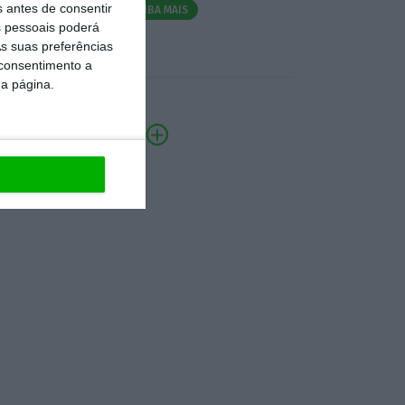
s antes de consentir
SAIBA MAIS
 pessoais poderá
s suas preferências
 consentimento a
da página.