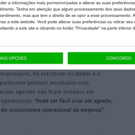
eder a informações mais pormenorizadas e alterar as suas preferência
 retalho, logística e comércio eletrónico.
timento.
Tenha em atenção que algum processamento dos seus dados
nsentimento, mas que tem o direito de se opor a esse processamento. A
as a este website. Você pode alterar suas preferências ou retirar seu
tando a este site e clicando no botão "Privacidade" na parte inferior 
runo Reis Teixeira começou por afastar a ideia
etamente esta tecnologia:
“Era muito
os grandes especialistas em IA neste
cnologia”, assumiu.
AIS OPÇÕES
CONCORDO
responsável, foi estruturar os dados e a
 pudessem produzir resultados com
 esses agentes não ficam isolados em
 operacional:
“Pode ser fácil criar um agente,
e do ecossistema operacional da empresa”,