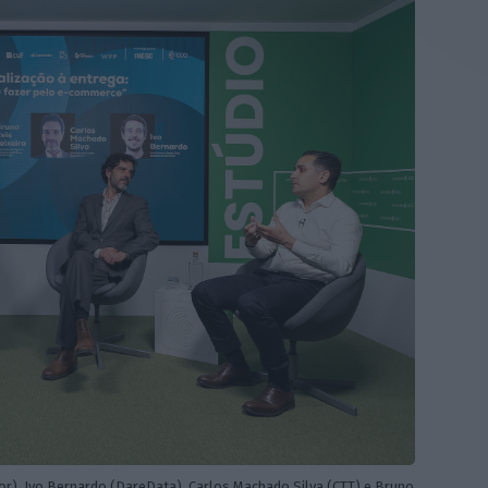
or), Ivo Bernardo (DareData), Carlos Machado Silva (CTT) e Bruno