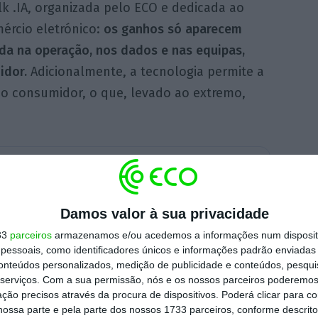
lk .IA, organizada pelo ECO e dedicada ao
ércio eletrónico:
os ganhos só aparecem
da na operação, nos dados e nas equipas,
idor.
Adicionalmente, a tecnologia permite a
do consumidor, o que, levado ao extremo,
›
a no Google
Escolher
Damos valor à sua privacidade
is Teixeira
, Head of Data Analytics &
33
parceiros
armazenamos e/ou acedemos a informações num dispositi
ion do El Corte Inglés Portugal,
Carlos
essoais, como identificadores únicos e informações padrão enviadas 
 Silva
, responsável da área de IA dos CTT, e
conteúdos personalizados, medição de publicidade e conteúdos, pesqui
serviços.
Com a sua permissão, nós e os nossos parceiros poderemos 
nardo
, cofundador e Senior Data Scientist da
ção precisos através da procura de dispositivos. Poderá clicar para co
, discutiram casos concretos de utilização
ossa parte e pela parte dos nossos 1733 parceiros, conforme descrit