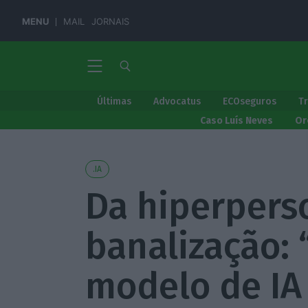
MENU
MAIL
JORNAIS
Últimas
Advocatus
ECOseguros
T
Caso Luís Neves
Or
.IA
Da hiperpers
banalização:
modelo de IA