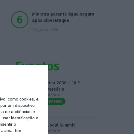
Ministra garante água segura
após ciberataque
7 Agosto 2026
Eventos
Fábrica 2030 – 10.º
Aniversário
14/10/2026
vo, como cookies, e
SAIBA MAIS
por um dispositivo
sa de audiências e
usar identificação e
nsentir o
3.º Local Summit
o acima. Em
07/10/2026