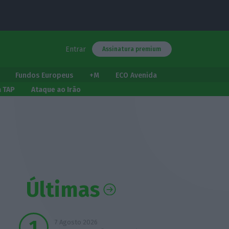
Entrar
Assinatura premium
Fundos Europeus
+M
ECO Avenida
a TAP
Ataque ao Irão
Últimas
7 Agosto 2026