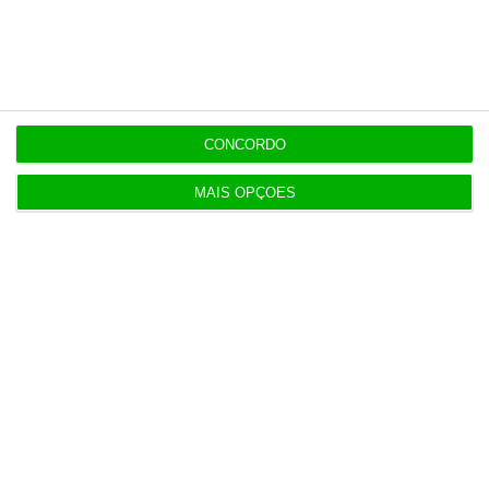
fases
13:48
Economia dos EUA desilude e perde 23 mil
empregos em julho
CONCORDO
MAIS OPÇÕES
Populares
Transparência salarial: guia prático em quatro
fases
14:00
Alibaba apresenta o modelo de IA mais avançado