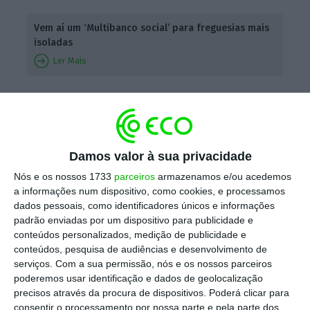
Vem aí um ‘Multibanco social’ para freguesias mais
isoladas
Ler Mais
“Com a SIBS e com o apoio do Banco de
Portugal, estamos a criar condições para que
se possam instalar em cada freguesia
Damos valor à sua privacidade
capacidade para que as pessoas possam
Nós e os nossos 1733
parceiros
armazenamos e/ou acedemos
levantar dinheiro”, disse Castro Almeida aos
a informações num dispositivo, como cookies, e processamos
deputados, confirmando a notícia
avançada
dados pessoais, como identificadores únicos e informações
padrão enviadas por um dispositivo para publicidade e
na quinta-feira pelo ECO
. “Está a ser feito um
conteúdos personalizados, medição de publicidade e
piloto com algumas freguesias, que
vai
conteúdos, pesquisa de audiências e desenvolvimento de
começar já no próximo mês de junho, mas a
serviços.
Com a sua permissão, nós e os nossos parceiros
poderemos usar identificação e dados de geolocalização
ideia é estender às cerca de 1.400 freguesias
precisos através da procura de dispositivos. Poderá clicar para
que não têm caixa Multibanco”,
explicou o
consentir o processamento por nossa parte e pela parte dos