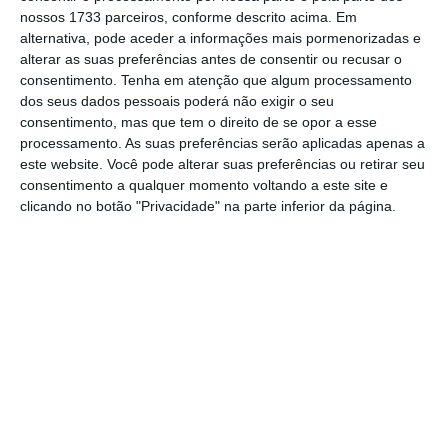
ministro.
nossos 1733 parceiros, conforme descrito acima. Em
alternativa, pode aceder a informações mais pormenorizadas e
alterar as suas preferências antes de consentir ou recusar o
consentimento.
Tenha em atenção que algum processamento
Este projeto envolve a SIBS, que confirmou ao
dos seus dados pessoais poderá não exigir o seu
ECO que está a trabalhar “em conjunto com
consentimento, mas que tem o direito de se opor a esse
diversas entidades públicas, numa solução
processamento. As suas preferências serão aplicadas apenas a
este website. Você pode alterar suas preferências ou retirar seu
que alargue o acesso a numerário e outras
consentimento a qualquer momento voltando a este site e
operações financeiras do dia-a-dia a regiões
clicando no botão "Privacidade" na parte inferior da página.
nacionais identificadas no estudo do Banco
de Portugal de ‘Avaliação da cobertura de
rede de caixas automáticos e agências
bancárias’ como mais distantes de um ponto
de acesso”.
“É uma questão de sobrevivência e de
elementar justiça resolver este problema nos