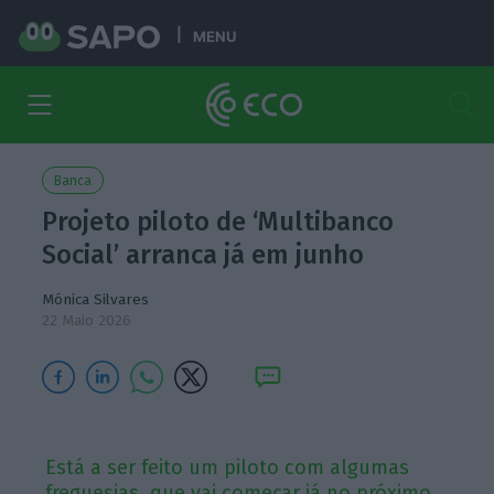
MENU
Banca
Projeto piloto de ‘Multibanco
Social’ arranca já em junho
Mónica Silvares
22 Maio 2026
Está a ser feito um piloto com algumas
freguesias, que vai começar já no próximo