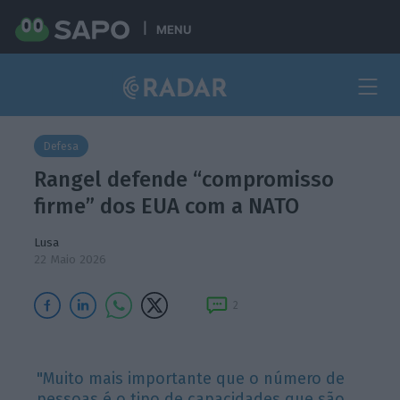
MENU
Defesa
Rangel defende “compromisso
firme” dos EUA com a NATO
Lusa
22 Maio 2026
2
"Muito mais importante que o número de
pessoas é o tipo de capacidades que são