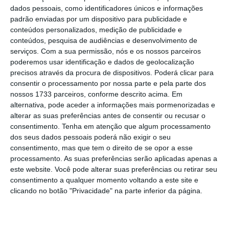
dados pessoais, como identificadores únicos e informações
plataforma Truth Social, que enviará 5.000
padrão enviadas por um dispositivo para publicidade e
militares para a Polónia.
conteúdos personalizados, medição de publicidade e
conteúdos, pesquisa de audiências e desenvolvimento de
serviços.
Com a sua permissão, nós e os nossos parceiros
“O compromisso dos Estados Unidos com a
poderemos usar identificação e dados de geolocalização
Aliança Atlântica é um compromisso firme”,
precisos através da procura de dispositivos. Poderá clicar para
garantiu Rangel, em declarações à Lusa.
consentir o processamento por nossa parte e pela parte dos
nossos 1733 parceiros, conforme descrito acima. Em
“Muito mais importante que o número de
alternativa, pode aceder a informações mais pormenorizadas e
pessoas é o tipo de capacidades que são
alterar as suas preferências antes de consentir ou recusar o
disponibilizadas. (…) Pode haver muitas vezes
consentimento.
Tenha em atenção que algum processamento
dos seus dados pessoais poderá não exigir o seu
a substituição de pessoas por um novo tipo de
consentimento, mas que tem o direito de se opor a esse
capacidades”, disse.
processamento. As suas preferências serão aplicadas apenas a
este website. Você pode alterar suas preferências ou retirar seu
consentimento a qualquer momento voltando a este site e
Letónia ativa alertas do país e NATO após incursão
clicando no botão "Privacidade" na parte inferior da página.
de drone
Ler Mais