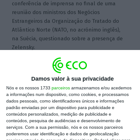
conferência de imprensa no final de uma
reunião dos ministros dos Negócios
Estrangeiros da Organização do Tratado do
Atlântico Norte (NATO, no acrónimo inglês),
na Suécia, questionado sobre a presença de
Zelensky.
Ucrânia, Médio Oriente e Defesa são foco em
Damos valor à sua privacidade
encontro NATO
Nós e os nossos 1733
parceiros
armazenamos e/ou acedemos
Ler Mais
a informações num dispositivo, como cookies, e processamos
dados pessoais, como identificadores únicos e informações
Na mesma intervenção,
Rutte assegurou que,
padrão enviadas por um dispositivo para publicidade e
conteúdos personalizados, medição de publicidade e
caso haja um ataque a um país da NATO, a
conteúdos, pesquisa de audiências e desenvolvimento de
resposta será “devastadora”.
serviços.
Com a sua permissão, nós e os nossos parceiros
poderemos usar identificação e dados de geolocalização