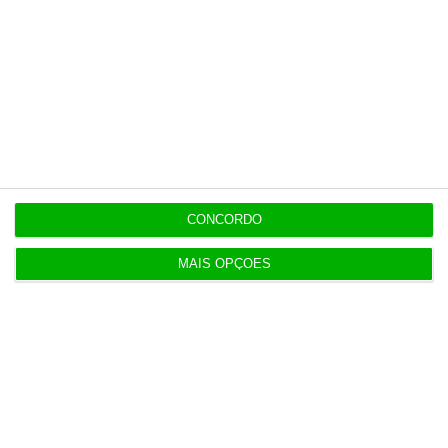
Combustíveis. Cinco propostas de política fiscal
3 Agosto 2026
T-Systems: Serviço de Saúde de Múrcia reforça
cibersegurança
3 Agosto 2026
CONCORDO
Eólicas para ‘alimentar’ Start Campus em consulta
pública
MAIS OPÇÕES
3 Agosto 2026
Deloitte Legal Telles assessora sócios da Bruma
4 Agosto 2026
Águas de Portugal alvo de ciberataque