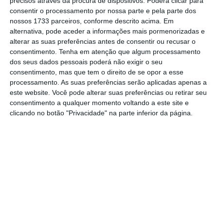
precisos através da procura de dispositivos. Poderá clicar para
“Sei que alguns puseram em causa esse
consentir o processamento por nossa parte e pela parte dos
vínculo e talvez tenham até questionado a
nossos 1733 parceiros, conforme descrito acima. Em
determinação desta Aliança para se manter
alternativa, pode aceder a informações mais pormenorizadas e
alterar as suas preferências antes de consentir ou recusar o
unida face a um adversário, por isso
consentimento.
Tenha em atenção que algum processamento
permitam-me ser muito claro:
o compromisso
dos seus dados pessoais poderá não exigir o seu
dos aliados com o Artigo 5.º é inabalável”
,
consentimento, mas que tem o direito de se opor a esse
processamento. As suas preferências serão aplicadas apenas a
garantiu.
este website. Você pode alterar suas preferências ou retirar seu
consentimento a qualquer momento voltando a este site e
A Ucrânia, que já pediu formalmente a
clicando no botão "Privacidade" na parte inferior da página.
adesão à NATO, esteve no centro da agenda
da reunião ministerial da organização, a
primeira que a Suécia recebe desde que se
tornou o mais recente membro da Aliança
Atlântica, em 2024.
O encontro de dois dias que terminou esta