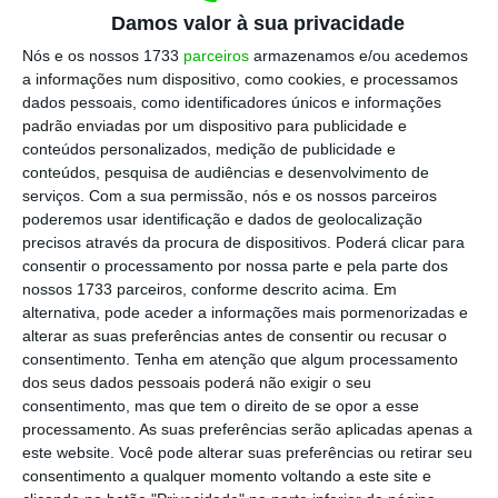
consumidores em procurarem dietas
Damos valor à sua privacidade
equilibradas, à base destes produtos, o que
Nós e os nossos 1733
parceiros
armazenamos e/ou acedemos
cria potencial para continuarmos a crescer”,
a informações num dispositivo, como cookies, e processamos
refe
riu.
dados pessoais, como identificadores únicos e informações
padrão enviadas por um dispositivo para publicidade e
conteúdos personalizados, medição de publicidade e
As exportações portuguesas de pequenos
conteúdos, pesquisa de audiências e desenvolvimento de
frutos destinam-se, principalmente, à União
serviços.
Com a sua permissão, nós e os nossos parceiros
poderemos usar identificação e dados de geolocalização
Europeia, com mercados como Espanha,
precisos através da procura de dispositivos. Poderá clicar para
França, Alemanha e Países Baixos entre os
consentir o processamento por nossa parte e pela parte dos
principais destinos, além do Reino Unido. Nos
nossos 1733 parceiros, conforme descrito acima. Em
alternativa, pode aceder a informações mais pormenorizadas e
últimos anos, países do Médio Oriente, como
alterar as suas preferências antes de consentir ou recusar o
os Emirados Árabes Unidos, têm também
consentimento.
Tenha em atenção que algum processamento
registado “um aumento relevante”.
dos seus dados pessoais poderá não exigir o seu
consentimento, mas que tem o direito de se opor a esse
processamento. As suas preferências serão aplicadas apenas a
este website. Você pode alterar suas preferências ou retirar seu
Quem são os protagonistas do Festival ECO?
consentimento a qualquer momento voltando a este site e
Ler Mais