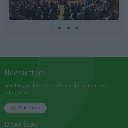
Newsletters
Receba gratuitamente informação económica de
referência
Subscrever
Download