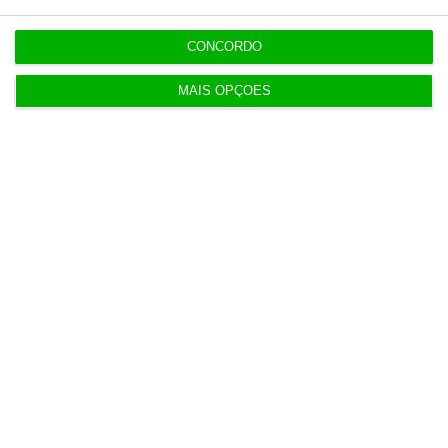
independente, rigoroso e credível.
CONCORDO
Assine já
MAIS OPÇÕES
Veja todos os planos
Últimas
15:05
Revitalização da Serra da Estrela é “promessa por
cumprir”
12:06