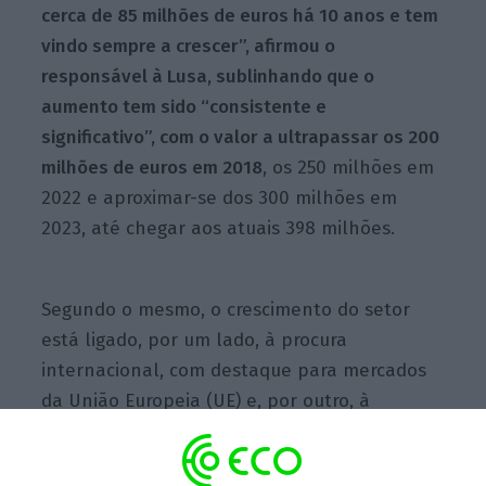
cerca de 85 milhões de euros há 10 anos e tem
vindo sempre a crescer”, afirmou o
responsável à Lusa, sublinhando que o
aumento tem sido “consistente e
significativo”, com o valor a ultrapassar os 200
milhões de euros em 2018
, os 250 milhões em
2022 e aproximar-se dos 300 milhões em
2023, até chegar aos atuais 398 milhões.
Segundo o mesmo, o crescimento do setor
está ligado, por um lado, à procura
internacional, com destaque para mercados
da União Europeia (UE) e, por outro, à
valorização de dietas mais saudáveis.
“Há uma
tendência muito grande por parte dos