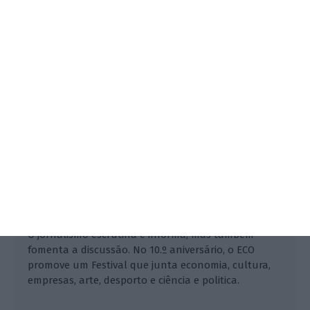
no 10.º aniversário do ECO
ECO,
17 Maio 2026
O jornalismo escrutina e informa, mas também
fomenta a discussão. No 10.º aniversário, o ECO
promove um Festival que junta economia, cultura,
empresas, arte, desporto e ciência e politica.