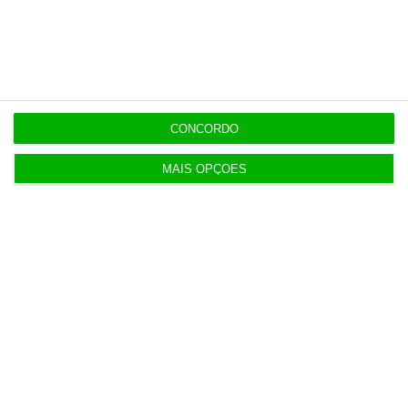
independente, rigoroso e credível.
Assine já
Veja todos os planos
CONCORDO
MAIS OPÇÕES
Últimas
8 Agosto 2026
Carneiro concorda com PR sobre envio de diploma
para TC
ENTREVISTA
8 Agosto 2026