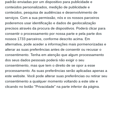
padrão enviadas por um dispositivo para publicidade e
cotava 100.
Em dez anos, o preço dos imóveis
conteúdos personalizados, medição de publicidade e
conteúdos, pesquisa de audiências e desenvolvimento de
comerciais aumentou 56,25% ou 4,6% por ano.
serviços.
Com a sua permissão, nós e os nossos parceiros
poderemos usar identificação e dados de geolocalização
Mesmo assim, o imobiliário residencial
precisos através da procura de dispositivos. Poderá clicar para
consentir o processamento por nossa parte e pela parte dos
continua a bater a concorrência. O Índice de
nossos 1733 parceiros, conforme descrito acima. Em
Preços da Habitação (IPHab) subiu 17,6% em
alternativa, pode aceder a informações mais pormenorizadas e
2025, mais 7,5 pontos percentuais do que o
alterar as suas preferências antes de consentir ou recusar o
consentimento.
Tenha em atenção que algum processamento
IPPCom. Esta diferença até aumentou face a
dos seus dados pessoais poderá não exigir o seu
2024, quando o fosso era de 4,4 pontos
consentimento, mas que tem o direito de se opor a esse
percentuais, o que significa que
a habitação
processamento. As suas preferências serão aplicadas apenas a
este website. Você pode alterar suas preferências ou retirar seu
está a valorizar-se a um ritmo
consentimento a qualquer momento voltando a este site e
significativamente mais rápido do que os
clicando no botão "Privacidade" na parte inferior da página.
imóveis destinados a fins comerciais.