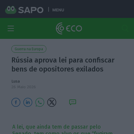
MENU
Guerra na Europa
Rússia aprova lei para confiscar
bens de opositores exilados
Lusa
26 Maio 2026
A lei, que ainda tem de passar pelo
Senado, tem como alvo os que “fugiram