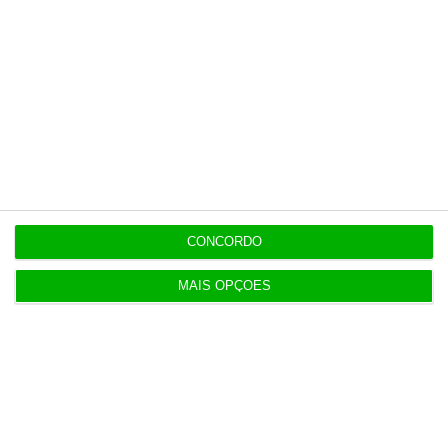
Eclipse solar deve reduzir produção solar na
Ibéria
13:00
Alemanha investiga ligação de Estado a drone
com explosivos
12:37
KPMG vai criar plano anti-Mythos para o
CONCORDO
CaixaBank
MAIS OPÇÕES
11:53
Campilho e Suárez continuam à frente da
seguradora Victoria