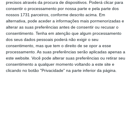
precisos através da procura de dispositivos. Poderá clicar para
consentir o processamento por nossa parte e pela parte dos
A lei entrará em vigor 10 dias após a
nossos 1731 parceiros, conforme descrito acima. Em
alternativa, pode aceder a informações mais pormenorizadas e
promulgação pelo Presidente Vladimir Putin.
alterar as suas preferências antes de consentir ou recusar o
Poderá ser aplicada, entre muitos outros, ao
consentimento.
Tenha em atenção que algum processamento
realizador Pavel Talankin, galardoado este ano
dos seus dados pessoais poderá não exigir o seu
consentimento, mas que tem o direito de se opor a esse
com o Óscar de melhor longa-metragem
processamento. As suas preferências serão aplicadas apenas a
documental pelo filme “Mr. Nobody contra
este website. Você pode alterar suas preferências ou retirar seu
Putin”.
consentimento a qualquer momento voltando a este site e
clicando no botão "Privacidade" na parte inferior da página.
O
filme é uma crítica à espiral belicista do
regime russo nas escolas e motivou a
classificação de Talankin como agente
estrangeiro pelas autoridades de Moscovo.
Desde o início da guerra da Ucrânia, em
fevereiro de 2922, a Rússia regista um
processo de redistribuição da propriedade