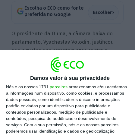
Escolha o ECO como fonte
›
Escolher
preferida no Google
O presidente da Duma, a câmara baixa do
parlamento, Vyacheslav Volodin, justificou
que
aqueles que cometem atos contra a
Federação Russa “terão de responder pelos
atos, tanto por infrações penais como
administrativas”.
Trata-se dos que “fugiram
Damos valor à sua privacidade
para o estrangeiro e, com a ajuda de
Nós e os nossos 1731
parceiros
armazenamos e/ou acedemos
patrocinadores ocidentais, incitam ao
a informações num dispositivo, como cookies, e processamos
dados pessoais, como identificadores únicos e informações
terrorismo e ao extremismo, justificam o
padrão enviadas por um dispositivo para publicidade e
nazismo e insultam” os soldados e
conteúdos personalizados, medição de publicidade e
funcionários russos, especificou, citado pela
conteúdos, pesquisa de audiências e desenvolvimento de
serviços.
Com a sua permissão, nós e os nossos parceiros
agência espanhola EFE.
poderemos usar identificação e dados de geolocalização