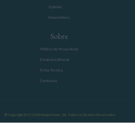
Opinião
Newsletters
Sobre
Política de Privacidade
Estatuto Editorial
Ficha Técnica
Contactos
© Copyright ECO 2026 Swipe News, SA. Todos os Direitos Reservados