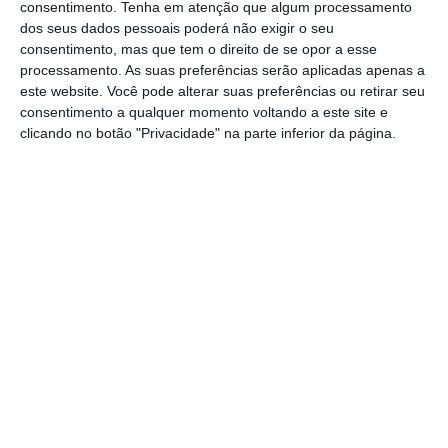
consentimento.
Tenha em atenção que algum processamento
dos seus dados pessoais poderá não exigir o seu
Quanto ao futuro, Vítor Cunha diz ter vontade de
consentimento, mas que tem o direito de se opor a esse
processamento. As suas preferências serão aplicadas apenas a
voltar a fazer jornalismo. “
É uma ideia para
este website. Você pode alterar suas preferências ou retirar seu
amadurecer
“, reforça, não tendo nada fechado
consentimento a qualquer momento voltando a este site e
nesse sentido. “
Vou ver as possibilidades. O
clicando no botão "Privacidade" na parte inferior da página.
jornalismo mudou e eu também. Há novas
formas de comunicar, de criar histórias, de fazer
reportagens e entrevistas
“, comenta, passando
um próximo passo por recuperar a carteira
profissional, daqui a seis meses.
A hipótese de continuar a fazer comunicação é a
única totalmente rejeitada. “
É objetivamente
impossível levar clientes. Contratualmente
impossível
. Mas não vou continuar a fazer
comunicação empresarial, pelo que o problema