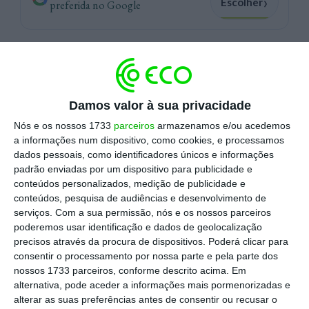
›
Escolher
preferida no Google
“
Ao fim de 22 anos, decidi mudar de vida. Vou
deixar a comunicação empresarial”
, garante.
“Tenho vontade de fazer coisas diferentes,
Damos valor à sua privacidade
quem sabe voltar ao jornalismo”
, admite o até
Nós e os nossos 1733
parceiros
armazenamos e/ou acedemos
agora administrador do grupo do dono da JLM&A
a informações num dispositivo, como cookies, e processamos
– que adotou a designação Kreab Portugal – e da
dados pessoais, como identificadores únicos e informações
M- Public Relations, frisando o agradecimento a
padrão enviadas por um dispositivo para publicidade e
conteúdos personalizados, medição de publicidade e
João Líbano Monteiro, à JLM&A e também à
conteúdos, pesquisa de audiências e desenvolvimento de
Kreab, a nova dona das agências.
serviços.
Com a sua permissão, nós e os nossos parceiros
poderemos usar identificação e dados de geolocalização
precisos através da procura de dispositivos. Poderá clicar para
“
Foram 22 anos de atividade contínua, muitos
consentir o processamento por nossa parte e pela parte dos
deles na gestão. Estou legitimamente cansado
“,
nossos 1733 parceiros, conforme descrito acima. Em
admite, acrescentando que para mudar de área, o
alternativa, pode aceder a informações mais pormenorizadas e
alterar as suas preferências antes de consentir ou recusar o
passo tem que ser dado agora, “em tempo útil”.