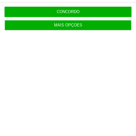
Últimas ECO
CONCORDO
MAIS OPÇÕES
Polícia espanhola já pede
08/26
passaporte a viajantes de Itália
15:17
Honda HR-V: a razão vence a moda
08/26
no trânsito e nas férias
14:22
Eclipse. Dos óculos grátis aos
08/26
telescópios de 12 mil euros
12:34
Benfica lança petição pela
08/26
suspensão dos direitos de TV
12:09