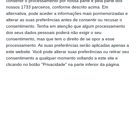
consentir o processamento por nossa parte e pela parte dos
"cultura política" a terminar com o jogo
nossos 1733 parceiros, conforme descrito acima. Em
alternativa, pode aceder a informações mais pormenorizadas e
de atira culpas de problemas e centrar-
alterar as suas preferências antes de consentir ou recusar o
se antes na resolução dos problemas.
consentimento.
Tenha em atenção que algum processamento
dos seus dados pessoais poderá não exigir o seu
consentimento, mas que tem o direito de se opor a esse
"Em Portugal, quando algo corre mal, a
processamento. As suas preferências serão aplicadas apenas a
este website. Você pode alterar suas preferências ou retirar seu
primeira pergunta é sempre: quem tem a
consentimento a qualquer momento voltando a este site e
culpa? A resposta chega imediatamente.
clicando no botão "Privacidade" na parte inferior da página.
Os outros. O Governo. A oposição. A
Europa. O mercado. A história", disse
António José Seguro.
Para o Presidente da República, "este
jogo de culpas é um desperdício
monumental de energia, de tempo e de
recursos".