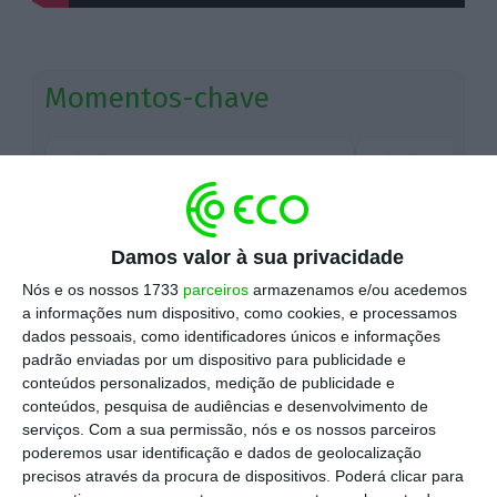
Momentos-chave
27/05/26 - 19:05
27/05/26 - 18:16
“Papel primordial do Presidente da
António Barreto
República é de apoiar o Governo”,
faria um bloco ce
disse...
Damos valor à sua privacidade
Nós e os nossos 1733
parceiros
armazenamos e/ou acedemos
27 de Maio de 2026, às 19:34
⋮
a informações num dispositivo, como cookies, e processamos
dados pessoais, como identificadores únicos e informações
Seguro: "Jogo de culpas é um desperdício
padrão enviadas por um dispositivo para publicidade e
conteúdos personalizados, medição de publicidade e
monumental de energia, de tempo e de
conteúdos, pesquisa de audiências e desenvolvimento de
recursos"
serviços.
Com a sua permissão, nós e os nossos parceiros
poderemos usar identificação e dados de geolocalização
precisos através da procura de dispositivos. Poderá clicar para
O Presidente da República desafiou a