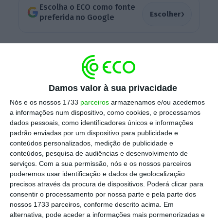
Escolha o ECO como fonte
›
Escolher
preferida no Google
Os
projetos candidatos devem centrar-se nos
riscos físicos mais relevantes para Portugal
continental, como incêndios florestais, ondas
Damos valor à sua privacidade
de calor extremo, secas prolongadas,
precipitação intensa e tempestades,
Nós e os nossos 1733
parceiros
armazenamos e/ou acedemos
a informações num dispositivo, como cookies, e processamos
inundações e subida do nível do mar e o seu
dados pessoais, como identificadores únicos e informações
impacto nos sistemas socioeconómicos
,
padrão enviadas por um dispositivo para publicidade e
nomeadamente na saúde pública, bem-estar,
conteúdos personalizados, medição de publicidade e
conteúdos, pesquisa de audiências e desenvolvimento de
habitação, setores económicos,
serviços.
Com a sua permissão, nós e os nossos parceiros
infraestruturas, biodiversidade e
poderemos usar identificação e dados de geolocalização
ecossistemas.
precisos através da procura de dispositivos. Poderá clicar para
consentir o processamento por nossa parte e pela parte dos
nossos 1733 parceiros, conforme descrito acima. Em
alternativa, pode aceder a informações mais pormenorizadas e