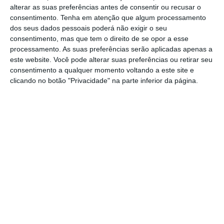
Podem candidatar-se estudantes
alterar as suas preferências antes de consentir ou recusar o
matriculados no segundo ano de mestrado
, no
consentimento.
Tenha em atenção que algum processamento
dos seus dados pessoais poderá não exigir o seu
ano letivo de 2026/2027, em instituições de
consentimento, mas que tem o direito de se opor a esse
ensino superior portuguesas, públicas ou
processamento. As suas preferências serão aplicadas apenas a
privadas.
este website. Você pode alterar suas preferências ou retirar seu
consentimento a qualquer momento voltando a este site e
clicando no botão "Privacidade" na parte inferior da página.
Em comunicado, Rui Esteves, co-coordenador
do Impact Center for Climate Change da
Fidelidade, afirma que “a
promoção de
conhecimento científico é um dos eixos
centrais”
, acrescentando que o
objetivo é
apoiar projetos que possam traduzir-se em
“soluções concretas de adaptação e
mitigação dos riscos físicos
decorrentes das
alterações climáticas”.