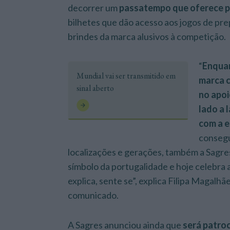
decorrer um
passatempo que oferece p
bilhetes que dão acesso aos jogos de pre
brindes da marca alusivos à competição.
“
Enquan
Mundial vai ser transmitido em
marca 
sinal aberto
no apoi
lado a 
com a e
consegu
localizações e gerações, também a Sagr
símbolo da portugalidade e hoje celebra 
explica, sente se”, explica Filipa Magalh
comunicado.
A Sagres anunciou ainda que
será patro