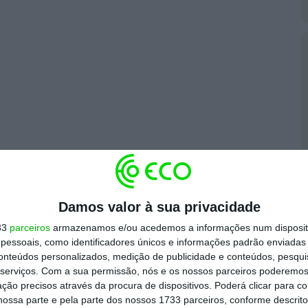
Damos valor à sua privacidade
ez se juntou à narrativa da campanha
, para
33
parceiros
armazenamos e/ou acedemos a informações num dispositi
 pertence a todos os portugueses. “Estejas onde
essoais, como identificadores únicos e informações padrão enviadas 
conteúdos personalizados, medição de publicidade e conteúdos, pesqui
todos de Copo e Alma”, declarou.
serviços.
Com a sua permissão, nós e os nossos parceiros poderemos 
ção precisos através da procura de dispositivos. Poderá clicar para co
ossa parte e pela parte dos nossos 1733 parceiros, conforme descrit