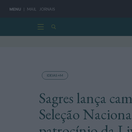
MENU
MAIL
JORNAIS
IDEIAS +M
Sagres lança ca
Seleção Naciona
patrocínio da 