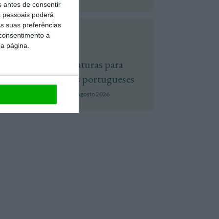
s antes de consentir
 pessoais poderá
s suas preferências
 consentimento a
Espaço
da página.
ESA abre candidaturas para
projetos espaciais portugueses
Tiago Martins d'Oliveira,
5 Agosto 2026