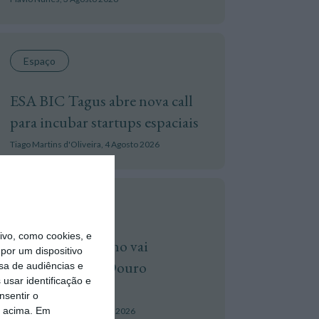
Espaço
ESA BIC Tagus abre nova call
para incubar startups espaciais
Tiago Martins d'Oliveira,
4 Agosto 2026
Agricultura
vo, como cookies, e
Produção de vinho vai
por um dispositivo
aumentar 12%. Douro
sa de audiências e
usar identificação e
‘destrona’ Lisboa
nsentir o
o acima. Em
António Larguesa,
5 Agosto 2026