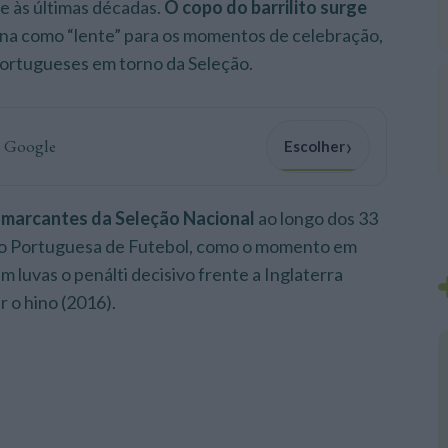
e às últimas décadas.
O copo do barrilito surge
na como “lente” para os momentos de celebração,
portugueses em torno da Seleção.
›
o Google
Escolher
 marcantes da Seleção Nacional
ao longo dos 33
ão Portuguesa de Futebol, como o momento em
luvas o penálti decisivo frente a Inglaterra
r o hino (2016).