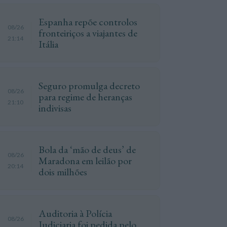
Espanha repõe controlos
08/26
fronteiriços a viajantes de
21:14
Itália
Seguro promulga decreto
08/26
para regime de heranças
21:10
indivisas
Bola da ‘mão de deus’ de
08/26
Maradona em leilão por
20:14
dois milhões
Auditoria à Polícia
08/26
Judiciaria foi pedida pelo