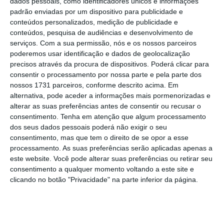
dados pessoais, como identificadores únicos e informações
“Não existe mais nada para esclarecer nas Test
padrão enviadas por um dispositivo para publicidade e
Beds”
conteúdos personalizados, medição de publicidade e
Ler Mais
conteúdos, pesquisa de audiências e desenvolvimento de
serviços.
Com a sua permissão, nós e os nossos parceiros
poderemos usar identificação e dados de geolocalização
Em causa estão as alterações que foram
precisos através da procura de dispositivos. Poderá clicar para
introduzidas aos apoios do Plano de
consentir o processamento por nossa parte e pela parte dos
nossos 1731 parceiros, conforme descrito acima. Em
Recuperação e Resiliência (PRR) para criar
alternativa, pode aceder a informações mais pormenorizadas e
Test Beds
– infraestruturas e equipamento
alterar as suas preferências antes de consentir ou recusar o
para prestar serviços de testagem e
consentimento.
Tenha em atenção que algum processamento
dos seus dados pessoais poderá não exigir o seu
experimentação de produtos e serviços
consentimento, mas que tem o direito de se opor a esse
inovadores a PME e a startups, em espaço
processamento. As suas preferências serão aplicadas apenas a
físico ou virtual, de forma a desenvolvê-los e
este website. Você pode alterar suas preferências ou retirar seu
consentimento a qualquer momento voltando a este site e
avaliar o seu Technology Readiness Level
clicando no botão "Privacidade" na parte inferior da página.
(TRL).
Cada consórcio pode ter um apoio de até
7,5 milhões a fundo perdido que se traduzirá
na prestação do serviço a um valor abaixo do