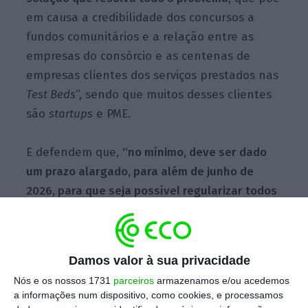
em causa a credibilidade dos concursos a
fundos comunitários e a relação entre as
empresas do consórcio e as centenas de
empresas clientes dos serviços prestados nas
Test Beds
“, sendo que muitos desses clientes
são
startups
e PME.
E defendem que,
“no mínimo, deve ser dado
um prazo alargado, para além de junho de
2026, para que seja possível regularizar todos
os documentos em aberto e que o esforço de
tesouraria
das empresas operadoras
não
cause enormes constrangimentos
nas suas
Damos valor à sua privacidade
normais operações”.
Nós e os nossos 1731
parceiros
armazenamos e/ou acedemos
a informações num dispositivo, como cookies, e processamos