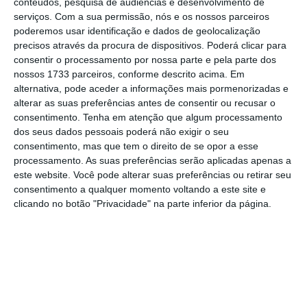
conteúdos, pesquisa de audiências e desenvolvimento de
“O Estreito de Ormuz deve ser
serviços.
Com a sua permissão, nós e os nossos parceiros
poderemos usar identificação e dados de geolocalização
imediatamente aberto, sem portagens,
precisos através da procura de dispositivos. Poderá clicar para
para tráfego marítimo sem restrições,
consentir o processamento por nossa parte e pela parte dos
em ambas as direções”;
nossos 1733 parceiros, conforme descrito acima. Em
alternativa, pode aceder a informações mais pormenorizadas e
alterar as suas preferências antes de consentir ou recusar o
“Todas as minas aquáticas (bombas), se
consentimento.
Tenha em atenção que algum processamento
houver alguma, serão eliminadas (já
dos seus dados pessoais poderá não exigir o seu
consentimento, mas que tem o direito de se opor a esse
removemos, através de detonação,
processamento. As suas preferências serão aplicadas apenas a
inúmeras dessas minas com os nossos
este website. Você pode alterar suas preferências ou retirar seu
grandes caça-minas submarinos. O Irão
consentimento a qualquer momento voltando a este site e
clicando no botão "Privacidade" na parte inferior da página.
concluirá a remoção e/ou detonação
imediata de quaisquer minas que
restem, que não serão muitas!)”;
“Os navios apanhados no Estreito devido
ao nosso incrível e sem precedentes