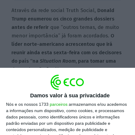
Através da rede social Truth Social,
Donald
Trump enumerou os cinco grandes dossiers
antes de referir
que “outros temas, de muito
menor importância” já foram acordados.
O
líder norte-americano acrescentou que irá
reunir ainda esta sexta-feira com os decisores
do país “na
Situation Room
, para tomar uma
determinação final”.
Conheça aqui os cinco pontos de Donald
Damos valor à sua privacidade
Trump:
Nós e os nossos 1733
parceiros
armazenamos e/ou acedemos
a informações num dispositivo, como cookies, e processamos
“O Irão deve concordar que nunca terá
dados pessoais, como identificadores únicos e informações
padrão enviadas por um dispositivo para publicidade e
uma arma ou bomba nuclear”;
conteúdos personalizados, medição de publicidade e