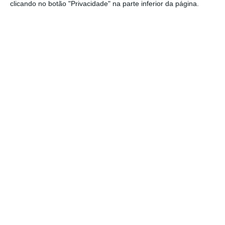
clicando no botão "Privacidade" na parte inferior da página.
Ler Mais
O acórdão determina, ainda, o
“funcionamento, em 50% do seu regime
normal, das carreiras 703, 708, 717, 726, 735,
736, 738, 751, 755, 758, 760 e 767, nas restantes
horas”.
“Os trabalhadores em greve asseguram os
serviços necessários à segurança e
manutenção do equipamento e instalações,
bem como os serviços de emergência que, em
caso de força maior, exijam a utilização dos
meios disponibilizados” pela Carris, lê-se
ainda no documento.