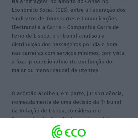
Na arbitragem, no âmbito do Conselho
Económico Social (CES), entre a Federação dos
Sindicatos de Transportes e Comunicações
(Fectrans) e a Carris – Companhia Carris de
Ferro de Lisboa, o tribunal analisou a
distribuição dos passageiros por dia e hora
nas carreiras com serviços mínimos, com vista
a fixar proporcionalmente em função do
maior ou menor caudal de utentes.
O acórdão acolheu, em parte, jurisprudência,
nomeadamente de uma decisão do Tribunal
da Relação de Lisboa, considerando
“proporcional a fixação de serviços mínimos
correspondentes a 50% de realização de
carreiras que servem essencialmente