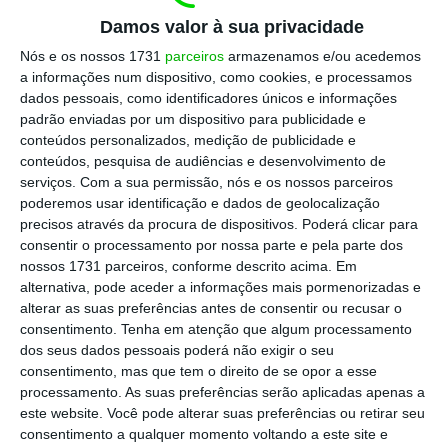
hospitais, centros de saúde, escolas e
Damos valor à sua privacidade
universidades, e com a supressão pura e
Nós e os nossos 1731
parceiros
armazenamos e/ou acedemos
simples de outras carreiras”.
a informações num dispositivo, como cookies, e processamos
dados pessoais, como identificadores únicos e informações
padrão enviadas por um dispositivo para publicidade e
O tribunal decidiu, assim, definir serviços
conteúdos personalizados, medição de publicidade e
mínimos na paralisação declarada para
conteúdos, pesquisa de audiências e desenvolvimento de
serviços.
Com a sua permissão, nós e os nossos parceiros
quarta-feira, no funcionamento do
poderemos usar identificação e dados de geolocalização
transporte exclusivo de deficientes, do carro
precisos através da procura de dispositivos. Poderá clicar para
do fio, do pronto-socorro e postos médicos,
consentir o processamento por nossa parte e pela parte dos
nossos 1731 parceiros, conforme descrito acima. Em
bem como
“em 100% do seu regime normal,
alternativa, pode aceder a informações mais pormenorizadas e
das carreiras 703, 708, 717, 726, 735, 736, 738,
alterar as suas preferências antes de consentir ou recusar o
751, 755, 758, 760 e 767, entre as 06:00 e as
consentimento.
Tenha em atenção que algum processamento
dos seus dados pessoais poderá não exigir o seu
09:00 e entre as 16:00 e as 19:00”.
consentimento, mas que tem o direito de se opor a esse
processamento. As suas preferências serão aplicadas apenas a
este website. Você pode alterar suas preferências ou retirar seu
Serviços mínimos asseguram 34 voos da TAP na
consentimento a qualquer momento voltando a este site e
greve geral