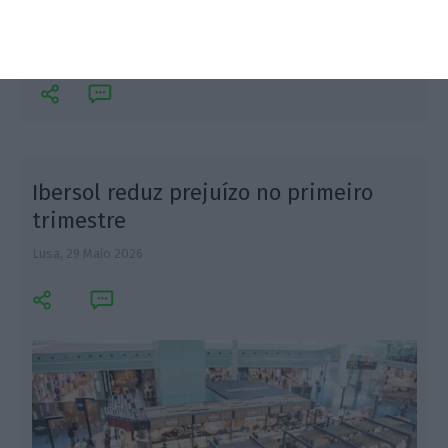
mil empregos diretos. Objetivo passa por duplicar
exportações.
Ibersol reduz prejuízo no primeiro
trimestre
Lusa,
29 Maio 2026