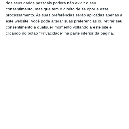
sustentadas
, apelando à tutela para que
dos seus dados pessoais poderá não exigir o seu
consentimento, mas que tem o direito de se opor a esse
assuma responsabilidades e apresente
processamento. As suas preferências serão aplicadas apenas a
soluções concretas”.
este website. Você pode alterar suas preferências ou retirar seu
consentimento a qualquer momento voltando a este site e
Quais os serviços encerrados ou
clicando no botão "Privacidade" na parte inferior da página.
condicionados?
Distrito de Coimbra
Coimbra 1
Coimbra 2 — 1 funcionário no
atendimento
Figueira da Foz
Cantanhede