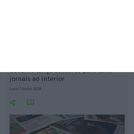
Comissão Europeia prolongou mandato do Banco
de Fomento até dezembro de 2032. Banco apoiou 16
mil empresas, através de 18 mil operações em 2025.
1
Governo lança concurso para levar
jornais ao interior
Lusa,
1 Junho 2026