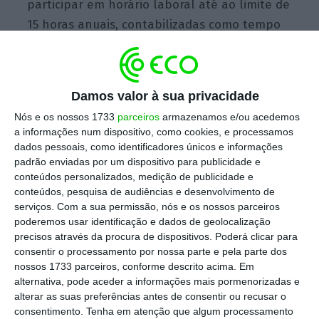
participar em horário laboral até ao limite de
15 horas anuais, contabilizadas como tempo
de serviço efetivo.
Damos valor à sua privacidade
Receita do imposto “coca-cola” deixa de estar
Nós e os nossos 1733
parceiros
armazenamos e/ou acedemos
afeta ao SNS
a informações num dispositivo, como cookies, e processamos
Ler Mais
dados pessoais, como identificadores únicos e informações
padrão enviadas por um dispositivo para publicidade e
conteúdos personalizados, medição de publicidade e
Para a direção nacional do STI, esta
conteúdos, pesquisa de audiências e desenvolvimento de
mobilização “expressiva” para o encontro que
serviços.
Com a sua permissão, nós e os nossos parceiros
poderemos usar identificação e dados de geolocalização
se prolonga até às 13h00 e se destina a
precisos através da procura de dispositivos. Poderá clicar para
trabalhadores de todas as unidades
consentir o processamento por nossa parte e pela parte dos
orgânicas da AT “evidencia a
determinação
nossos 1733 parceiros, conforme descrito acima. Em
alternativa, pode aceder a informações mais pormenorizadas e
dos trabalhadores em defender carreiras
alterar as suas preferências antes de consentir ou recusar o
dignas, previsíveis e juridicamente
consentimento.
Tenha em atenção que algum processamento