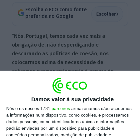
Escolha o ECO como fonte
›
Escolher
preferida no Google
“
Nós, Portugal, temos cada vez mais a
obrigação de, não desperdiçando e
descurando as políticas de coesão, nos
colocarmos acima da necessidade de
estarmos permanentemente à espera de
fundos [europeus] para podermos
desenvolver-nos, para podermos financiar o
nosso investimento
“, afirmou Luís
Damos valor à sua privacidade
Montenegro, no Porto, para assinalar a
Nós e os nossos 1731
parceiros
armazenamos e/ou acedemos
passagem do Instituto Politécnico do Porto a
a informações num dispositivo, como cookies, e processamos
dados pessoais, como identificadores únicos e informações
Universidade Técnica do Porto.
padrão enviadas por um dispositivo para publicidade e
conteúdos personalizados, medição de publicidade e