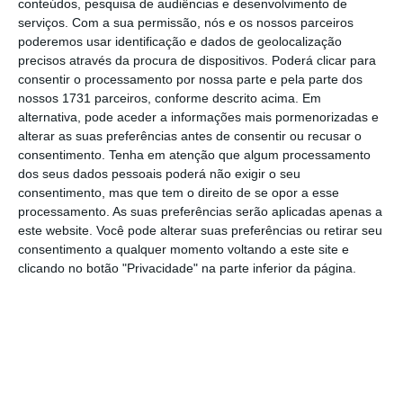
conteúdos, pesquisa de audiências e desenvolvimento de
O chefe de Governo, que à chegada tinha à
serviços.
Com a sua permissão, nós e os nossos parceiros
poderemos usar identificação e dados de geolocalização
sua espera cerca de 20 manifestantes contra
precisos através da procura de dispositivos. Poderá clicar para
o pacote laboral, alertou que se está a
consentir o processamento por nossa parte e pela parte dos
“discutir neste momento na União Europeia
nossos 1731 parceiros, conforme descrito acima. Em
alternativa, pode aceder a informações mais pormenorizadas e
as diretrizes do próximo Quadro de
alterar as suas preferências antes de consentir ou recusar o
Financiamento Plurianual”, para o quadriénio
consentimento.
Tenha em atenção que algum processamento
2028-2032: “Estamos a meio do ano de 2026.
dos seus dados pessoais poderá não exigir o seu
consentimento, mas que tem o direito de se opor a esse
O ano de 2028, onde este quadro financeiro
processamento. As suas preferências serão aplicadas apenas a
vai começar, é já ali, é já ali”, alertou.
este website. Você pode alterar suas preferências ou retirar seu
consentimento a qualquer momento voltando a este site e
clicando no botão "Privacidade" na parte inferior da página.
Sobre o próximo quadro de financiamento da
União Europeia, Luís Montenegro indicou que
“está muito vocacionado para a economia,
para a competitividade, para os fatores de
competitividade e para premiar (…), financiar
os projetos com maior distinção, com