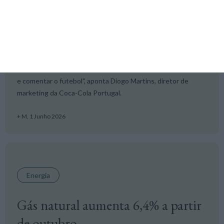
Mourinho e Cândido Costa
juntam-se à Coca-Cola no
Mundial
"O Cândido Costa e o José Mourinho representam duas
formas muito distintas, mas igualmente autênticas, de viver
e comentar o futebol", aponta Diogo Martins, diretor de
marketing da Coca-Cola Portugal.
+ M,
1 Junho 2026
Energia
Gás natural aumenta 6,4% a partir
de outubro