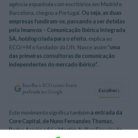
agência espanhola com escritórios em Madrid e
Barcelona, chegou a Portugal.
Ou seja, as duas
empresas fundiram-se, passando a ser detidas
pela Imanvox – Comunicação Ibérica Integrada
SA,
holding
criada para o efeito
, explica ao
ECO/+M o fundador da Lift. Nasce assim “
uma
das primeiras consultoras de comunicação
independentes do mercado ibérico”.
Escolha o ECO como fonte
›
Escolher
preferida no Google
Este movimento significa também
a entrada da
Core Capital, de Nuno Fernandes Thomaz,
Pedro Araújo e Sá e Martim Avillez Figueiredo,