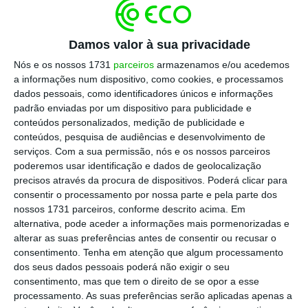
no setor da comunicação, tanto em Portugal
como em Espanha.
Através do seu fundo CoRe
Consolida I, a empresa de
private equity
investiu
Damos valor à sua privacidade
na capitalização do projeto, tornando-se acionista
Nós e os nossos 1731
parceiros
armazenamos e/ou acedemos
com cerca de 30%.
a informações num dispositivo, como cookies, e processamos
dados pessoais, como identificadores únicos e informações
padrão enviadas por um dispositivo para publicidade e
A
holding
é detida em partes idênticas por
conteúdos personalizados, medição de publicidade e
Salvador da Cunha, pelos até agora acionistas
conteúdos, pesquisa de audiências e desenvolvimento de
serviços.
Com a sua permissão, nós e os nossos parceiros
da Evercom e pelo CoRe Consolida I, os três
poderemos usar identificação e dados de geolocalização
representados na administração.
precisos através da procura de dispositivos. Poderá clicar para
consentir o processamento por nossa parte e pela parte dos
nossos 1731 parceiros, conforme descrito acima. Em
Nas operações – Lift, Youzz, Cic Digital e
alternativa, pode aceder a informações mais pormenorizadas e
Evercom –, o fundo não está na administração e
alterar as suas preferências antes de consentir ou recusar o
as empresas serão geridas por um único órgão
consentimento.
Tenha em atenção que algum processamento
dos seus dados pessoais poderá não exigir o seu
de gestão,
Comité Executivo de Partners, que,
consentimento, mas que tem o direito de se opor a esse
para além dos acionistas – Salvador da Cunha,
processamento. As suas preferências serão aplicadas apenas a