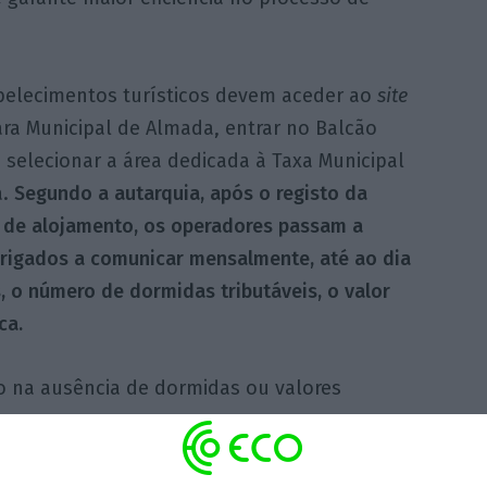
belecimentos turísticos devem aceder ao
site
ra Municipal de Almada, entrar no Balcão
e selecionar a área dedicada à Taxa Municipal
a.
Segundo a autarquia, após o registo da
 de alojamento, os operadores passam a
brigados a comunicar mensalmente, até ao dia
 o número de dormidas tributáveis, o valor
ca.
 na ausência de dormidas ou valores
 hóspedes com idade superior a 12 anos que