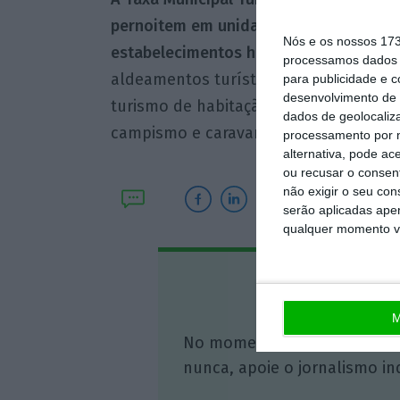
pernoitem em unidades de alojamento 
Nós e os nossos 17
estabelecimentos hoteleiros
(hotéis, 
processamos dados p
aldeamentos turísticos, apartamentos t
para publicidade e 
desenvolvimento de 
turismo de habitação, turismo em espa
dados de geolocaliza
campismo e caravanismo.
processamento por n
alternativa, pode ac
ou recusar o consen
não exigir o seu co
serão aplicadas apen
qualquer momento vol
Assine o
M
No momento em que a infor
nunca, apoie o jornalismo in