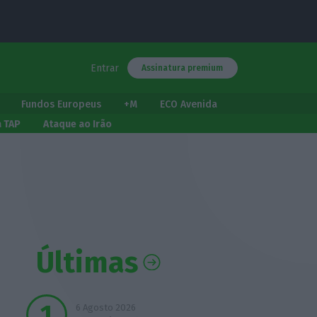
Entrar
Assinatura premium
Fundos Europeus
+M
ECO Avenida
a TAP
Ataque ao Irão
Últimas
6 Agosto 2026