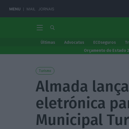
MENU
MAIL
JORNAIS
Últimas
Advocatus
ECOseguros
T
Orçamento do Estado 
Turismo
Almada lança
eletrónica pa
Municipal Tur