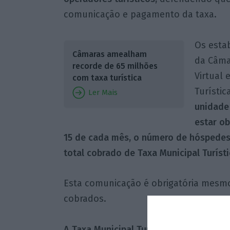
comunicação e pagamento da taxa.
Os esta
Câmaras amealham
da Câma
recorde de 65 milhões
Virtual 
com taxa turística
Turístic
Ler Mais
unidade
estar o
15 de cada mês, o número de hóspedes,
total cobrado de Taxa Municipal Turísti
Esta comunicação é obrigatória mesmo
cobrados.
A Taxa Municipal Turística aplica-se a