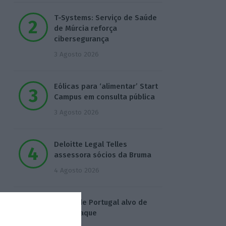
T-Systems: Serviço de Saúde
de Múrcia reforça
cibersegurança
3 Agosto 2026
Eólicas para ‘alimentar’ Start
Campus em consulta pública
3 Agosto 2026
Deloitte Legal Telles
assessora sócios da Bruma
4 Agosto 2026
Águas de Portugal alvo de
ciberataque