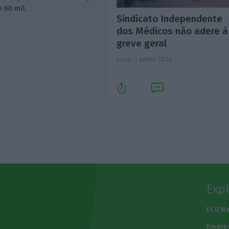
 60 mil.
Sindicato Independente
dos Médicos não adere à
greve geral
Lusa,
2 Junho 2026
Exp
e
ECO N
Empre