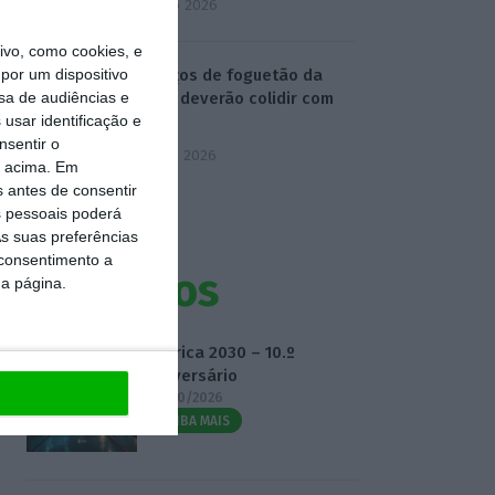
4 Agosto 2026
vo, como cookies, e
por um dispositivo
Destroços de foguetão da
sa de audiências e
SpaceX deverão colidir com
usar identificação e
Lua
nsentir o
5 Agosto 2026
o acima. Em
s antes de consentir
 pessoais poderá
s suas preferências
 consentimento a
Eventos
da página.
Fábrica 2030 – 10.º
Aniversário
14/10/2026
SAIBA MAIS