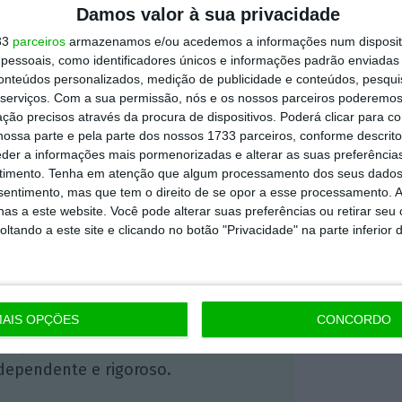
Damos valor à sua privacidade
turístico no concelho de Almada e abrange
33
parceiros
armazenamos e/ou acedemos a informações num dispositi
hotéis-apartamento e pousadas),
essoais, como identificadores únicos e informações padrão enviadas 
urísticos, conjuntos turísticos (resorts),
conteúdos personalizados, medição de publicidade e conteúdos, pesqui
serviços.
Com a sua permissão, nós e os nossos parceiros poderemos 
ço rural, alojamento local e parques de
ção precisos através da procura de dispositivos. Poderá clicar para co
ossa parte e pela parte dos nossos 1733 parceiros, conforme descrit
eder a informações mais pormenorizadas e alterar as suas preferência
timento.
Tenha em atenção que algum processamento dos seus dados
nsentimento, mas que tem o direito de se opor a esse processamento. A
https://eco.sapo.pt/2026/06/02/almada-lanca-plataforma-eletronica-para-a-taxa-municipal-turistica/
Copiar
as a este website. Você pode alterar suas preferências ou retirar seu
tando a este site e clicando no botão "Privacidade" na parte inferior 
 ECO Premium
AIS OPÇÕES
CONCORDO
mação é mais importante do que
dependente e rigoroso.