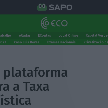
rabalho
eRadar
EContas
Local Online
Capital Verde
2027
Caso Luís Neves
Exames nacionais
Privatização d
 plataforma
ra a Taxa
ística