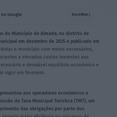
›
a no Google
Escolher
s do Município de Almada, no distrito de
Municipal em dezembro de 2025 e publicado em
 “dotar o município com meios necessários,
escentes e elevados custos inerentes aos
necessário e desejável equilíbrio económico e
m vigor em fevereiro.
apresentou aos operadores económicos a
issão da Taxa Municipal Turística (TMT), um
umprimento das obrigações por parte dos
garante maior eficiência no processo de