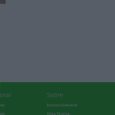
lorar
Sobre
ews
Estatuto Editorial
sas
Ficha Técnica