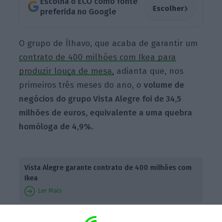
Escolha o ECO como fonte
›
Escolher
preferida no Google
O grupo de Ílhavo, que acaba de garantir um
contrato de 400 milhões com Ikea para
produzir louça de mesa,
adianta que, nos
primeiros três meses do ano, o
volume de
negócios do grupo Vista Alegre foi de 34,5
milhões de euros, equivalente a uma quebra
homóloga de 4,9%.
Vista Alegre garante contrato de 400 milhões com
Ikea
Ler Mais