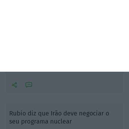
O Chega admite que o adiamento da revisão
constitucional não era o cenário desejado, mas diz
ter aceitado o prazo até 30 de dezembro após
garantias do PSD de participação efetiva no
processo.
Rubio diz que Irão deve negociar o
seu programa nuclear