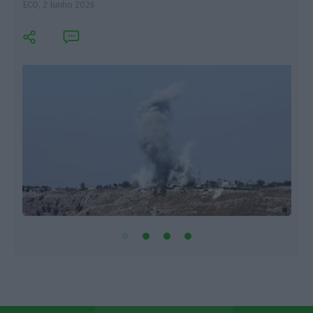
ECO,
2 Junho 2026
L