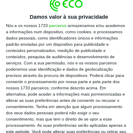
“Esta redução é
explicada maioritariamente
por efeitos temporais associados ao
Damos valor à sua privacidade
diferimento de alguns projetos B2B de grés e
cristal para trimestres seguintes”
, explica a
Nós e os nossos 1733
parceiros
armazenamos e/ou acedemos
a informações num dispositivo, como cookies, e processamos
Vista Alegre. Excluindo estes efeitos pontuais,
dados pessoais, como identificadores únicos e informações
salienta, “a procura manteve-se resiliente,
padrão enviadas por um dispositivo para publicidade e
com destaque para o crescimento das vendas
conteúdos personalizados, medição de publicidade e
conteúdos, pesquisa de audiências e desenvolvimento de
de marca própria e retalho, que continuaram
serviços.
Com a sua permissão, nós e os nossos parceiros
a ganhar relevância no
mix
de negócio”.
poderemos usar identificação e dados de geolocalização
precisos através da procura de dispositivos. Poderá clicar para
consentir o processamento por nossa parte e pela parte dos
Por segmentos, a
faiança
apresentou um
nossos 1733 parceiros, conforme descrito acima. Em
desempenho positivo, “com vendas de 4,9
alternativa, pode aceder a informações mais pormenorizadas e
milhões de euros, correspondendo a um
alterar as suas preferências antes de consentir ou recusar o
consentimento.
Tenha em atenção que algum processamento
crescimento de 11,2%”, e o segmento
dos seus dados pessoais poderá não exigir o seu
porcelana e complementares
atingiu 10,7
consentimento, mas que tem o direito de se opor a esse
milhões de euros, 1% abaixo do período
processamento. As suas preferências serão aplicadas apenas a
este website. Você pode alterar suas preferências ou retirar seu