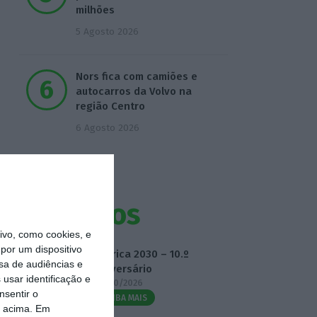
milhões
5 Agosto 2026
Nors fica com camiões e
autocarros da Volvo na
região Centro
6 Agosto 2026
Eventos
vo, como cookies, e
por um dispositivo
Fábrica 2030 – 10.º
sa de audiências e
Aniversário
usar identificação e
14/10/2026
nsentir o
SAIBA MAIS
o acima. Em