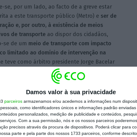
e-se, por um lado, ao facto de a greve estar
rita a este transporte público (Metro) e
ser
de
ração e, por outro, à existência de meios
ivos de transporte
ao dispor dos cidadãos,
o-se de um
meio de transporte com impacto
co limitado ao domínio de intervenção na
ue teve como árbitro presidente Jorge Bacelar
a School of Law.
te urgente dos utentes, sobretudo por razões
Damos valor à sua privacidade
ará decerto através de viagens nas
33
parceiros
armazenamos e/ou acedemos a informações num dispositi
endo a necessidade de decretar serviços de
essoais, como identificadores únicos e informações padrão enviadas 
conteúdos personalizados, medição de publicidade e conteúdos, pesqui
al deverá ser realizado no seio de outros
serviços.
Com a sua permissão, nós e os nossos parceiros poderemos 
ção precisos através da procura de dispositivos. Poderá clicar para co
ossa parte e pela parte dos nossos 1733 parceiros, conforme descrit