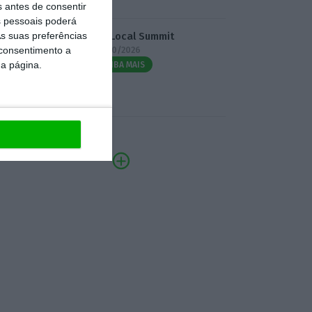
s antes de consentir
 pessoais poderá
s suas preferências
3.º Local Summit
 consentimento a
07/10/2026
da página.
SAIBA MAIS