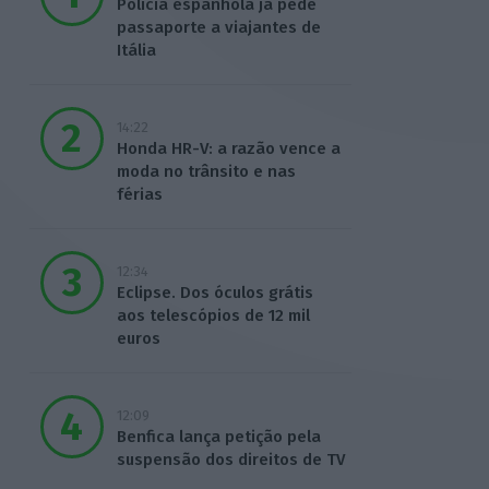
Polícia espanhola já pede
passaporte a viajantes de
Itália
14:22
Honda HR-V: a razão vence a
moda no trânsito e nas
férias
12:34
Eclipse. Dos óculos grátis
aos telescópios de 12 mil
euros
12:09
Benfica lança petição pela
suspensão dos direitos de TV