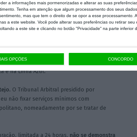
eder a informações mais pormenorizadas e alterar as suas preferência
 afora as questões atinentes à matéria da
timento.
Tenha em atenção que algum processamento dos seus dados
olitano de Lisboa em regime de serviços
nsentimento, mas que tem o direito de se opor a esse processamento. A
as a este website. Você pode alterar suas preferências ou retirar seu
s em que ocorre esta greve
não justificam a
tando a este site e clicando no botão "Privacidade" na parte inferior 
os
pelo Metropolitano de Lisboa”, conclui a
AIS OPÇÕES
CONCORDO
serviços mínimos
, que garantem a circulação
a e na Linha Azul.
tejo
. O Tribunal Arbitral presidido por
deu não fixar serviços mínimos com
olitano, nomeadamente por se tratar de
ração, limitada a 24 horas,
não se demonstra