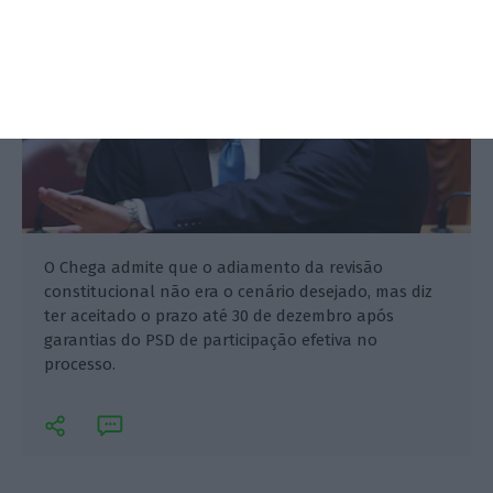
O Chega admite que o adiamento da revisão
constitucional não era o cenário desejado, mas diz
ter aceitado o prazo até 30 de dezembro após
garantias do PSD de participação efetiva no
processo.