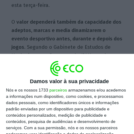
esta terça-feira.
O
valor dependerá também da capacidade dos
adeptos, marcas e media dinamizarem o
evento desportivo antes, durante e depois dos
jogos
. Segundo o Gabinete de Estudos de
Marketing para Desporto do IPAM, resulta
essencialmente de quatro fatores: aumento
do
poder de compra
, organização da
competição em
mercados de elevada
Damos valor à sua privacidade
capacidade económica
(Estados Unidos,
Nós e os nossos 1733
parceiros
armazenamos e/ou acedemos
a informações num dispositivo, como cookies, e processamos
Canadá e México), alargamento do Mundial
dados pessoais, como identificadores únicos e informações
para
48 seleções e 104 jogos
e consolidação
padrão enviadas por um dispositivo para publicidade e
da
economia digital
como nova fonte de valor.
conteúdos personalizados, medição de publicidade e
conteúdos, pesquisa de audiências e desenvolvimento de
serviços.
Com a sua permissão, nós e os nossos parceiros