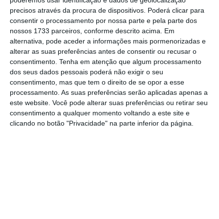
poderemos usar identificação e dados de geolocalização
Assim, o montante mínimo estimado,
precisos através da procura de dispositivos. Poderá clicar para
correspondente à fase de grupos na qual
consentir o processamento por nossa parte e pela parte dos
Portugal arranca a competição internacional,
nossos 1733 parceiros, conforme descrito acima. Em
alternativa, pode aceder a informações mais pormenorizadas e
é de 378 milhões de euros.
Num cenário
alterar as suas preferências antes de consentir ou recusar o
intermédio, com chegada aos oitavos de final,
consentimento.
Tenha em atenção que algum processamento
o impacto poderá atingir os 561 milhões de
dos seus dados pessoais poderá não exigir o seu
consentimento, mas que tem o direito de se opor a esse
euros e, em caso de vitória, arrisca-se a
processamento. As suas preferências serão aplicadas apenas a
chegar aos 945 milhões de euros
. Ou seja,
este website. Você pode alterar suas preferências ou retirar seu
quase mil milhões de euros para Portugal,
consentimento a qualquer momento voltando a este site e
clicando no botão "Privacidade" na parte inferior da página.
que corresponde ao maior impacto
económico de sempre de uma competição
que o país não organiza.
Cromos do Mundial são um “pedaço de história”
que escasseia
Ler Mais