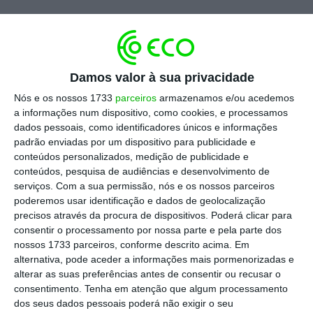
O Ministério dos Negócios Estrangeiros russo
alertou que pretendia
realizar ataques
sistemáticos contra alvos em Kiev ligados às
Damos valor à sua privacidade
forças armadas ucranianas em resposta ao
ataque de drone realizado no mês passado
Nós e os nossos 1733
parceiros
armazenamos e/ou acedemos
a informações num dispositivo, como cookies, e processamos
contra uma residência estudantil
na região de
dados pessoais, como identificadores únicos e informações
Luhansk, na Ucrânia, controlada pela Rússia.
padrão enviadas por um dispositivo para publicidade e
A Ucrânia negou o ataque, afirmando que
conteúdos personalizados, medição de publicidade e
conteúdos, pesquisa de audiências e desenvolvimento de
atacou um centro de comando de drones.
serviços.
Com a sua permissão, nós e os nossos parceiros
poderemos usar identificação e dados de geolocalização
O presidente russo,
Vladimir Putin, afirmou na
precisos através da procura de dispositivos. Poderá clicar para
consentir o processamento por nossa parte e pela parte dos
segunda-feira que a Ucrânia
, ao ter efetuado
nossos 1733 parceiros, conforme descrito acima. Em
o ataque ao dormitório estudantil,
“abriu uma
alternativa, pode aceder a informações mais pormenorizadas e
nova página” na guerra
.
alterar as suas preferências antes de consentir ou recusar o
consentimento.
Tenha em atenção que algum processamento
dos seus dados pessoais poderá não exigir o seu