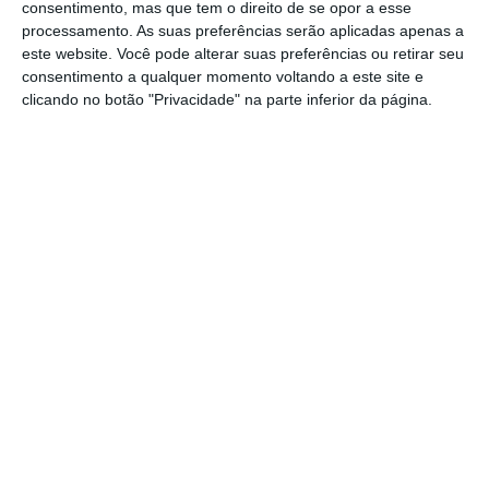
consentimento, mas que tem o direito de se opor a esse
Zelensky acusa Rússia de usar míssil com
processamento. As suas preferências serão aplicadas apenas a
capacidade nuclear
este website. Você pode alterar suas preferências ou retirar seu
Ler Mais
consentimento a qualquer momento voltando a este site e
clicando no botão "Privacidade" na parte inferior da página.
“Ao cometerem conscientemente os crimes
mais graves contra crianças e adolescentes
na escola normal de Starobilsk… a liderança
de Kiev decidiu abrir uma nova página na sua
série de crimes”, sublinhou Putin, segundo
agências de notícias russas, citado pela
Reuters
. A agência de notícias não conseguiu
verificar de forma independente o sucedido.
A Força Aérea da Ucrânia reiterou que
a
Rússia lançou 73 mísseis e 656 drones contra o
país
apenas neste último ataque. Num