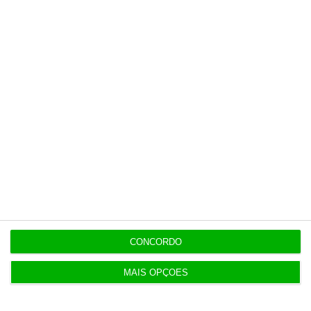
Esta assinatura é uma forma de apoiar
o ECO e os seus jornalistas. A nossa
contrapartida é o jornalismo
independente, rigoroso e credível.
Assine já
Veja todos os planos
CONCORDO
Últimas
MAIS OPÇÕES
17:30